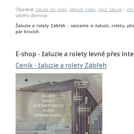
Objednat
žaluzie do oken
,
látkové rolety
,
plisé žaluzie
i
sít
vašeho domova.
Žaluzie a rolety Zábřeh - sestavte si žaluzii, roletu, pl
pár krocích.
E-shop - žaluzie a rolety levně přes int
Ceník - žaluzie a rolety Zábřeh