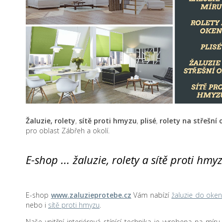
Žaluzie, rolety
,
sítě proti hmyzu
,
plisé
,
rolety na střešní
pro oblast Zábřeh a okolí.
E-shop ... žaluzie, rolety a sítě proti hm
E-shop
www.zaluzieprotebe.cz
Vám nabízí
žaluzie do oke
nebo i
sítě proti hmyzu
.
Naše vnitřní interiérová stínící technika je vyrobena na mír