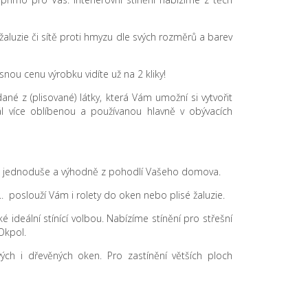
sé žaluzie či sítě proti hmyzu dle svých rozměrů a barev
nou cenu výrobku vidíte už na 2 kliky!
dané z (plisované) látky, která Vám umožní si vytvořit
ál více oblíbenou a používanou hlavně v obývacích
 .... jednoduše a výhodně z pohodlí Vašeho domova.
.. poslouží Vám i rolety do oken nebo plisé žaluzie.
 ideální stínící volbou. Nabízíme stínění pro střešní
Okpol.
tových i dřevěných oken. Pro zastínění větších ploch