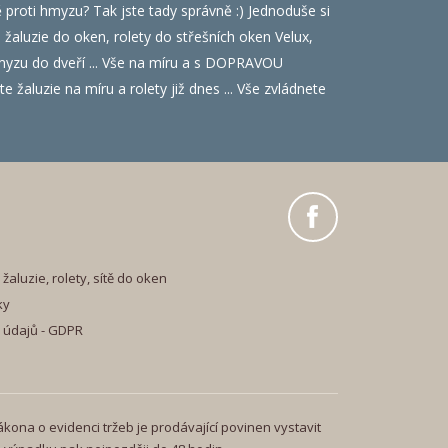
ě proti hmyzu? Tak jste tady správně :) Jednoduše si
luzie do oken, rolety do střešních oken Velux,
i hmyzu do dveří ... Vše na míru a s DOPRAVOU
 žaluzie na míru a rolety již dnes ... Vše zvládnete
žaluzie, rolety, sítě do oken
ky
 údajů - GDPR
ákona o evidenci tržeb je prodávající povinen vystavit