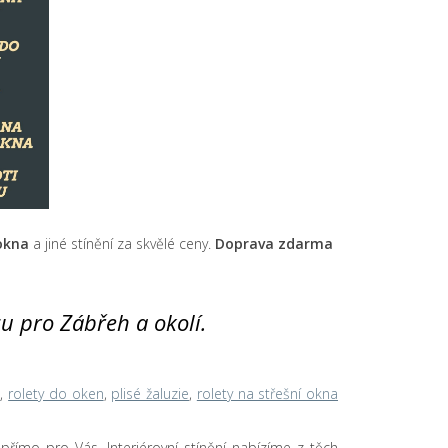
 okna
a jiné stínění za skvělé ceny.
Doprava zdarma
yzu pro Zábřeh a okolí.
n
,
rolety do oken
,
plisé žaluzie
,
rolety na střešní okna
u přímo pro Vás. Interiérovní stínění nabízíme z těch