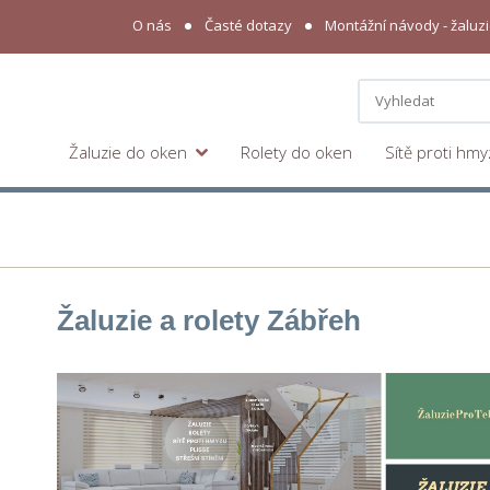
O nás
Časté dotazy
Montážní návody - žaluzie
Žaluzie do oken
Rolety do oken
Sítě proti hm
Žaluzie a rolety Zábřeh