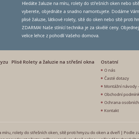
Hledáte žaluzie na míru, rolety do střešních oken nebo sít
vyberete, objednáte a snadno namontujete. Dodáme Vám ža
plisé žaluzie, látkové rolety, sítě do oken nebo sítě prot
ZDARMA! Naše stínící technika je za skvělé ceny. Objednejte
velice lehce z pohodlí Vašeho domova.
myzu
Plisé
Rolety a žaluzie na střešní okna
Ostatní
O nás
Časté dotazy
Montážní návody - 
Obchodní podmín
Ochrana osobních
Kontakt
míru, rolety do střešních oken, sítě proti hmyzu do oken a dveří | Podle z