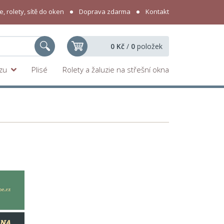
, rolety, sítě do oken
Doprava zdarma
Kontakt
0 Kč
/
0
položek
yzu
Plisé
Rolety a žaluzie na střešní okna