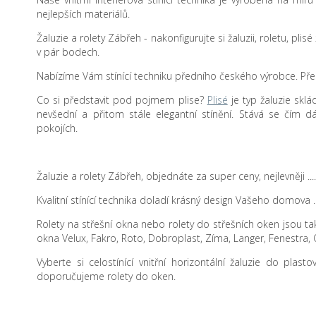
nejlepších materiálů.
Žaluzie a rolety Zábřeh - nakonfigurujte si žaluzii, roletu, pli
v pár bodech.
Nabízíme Vám stínící techniku předního českého výrobce. Přes
Co si představit pod pojmem plise?
Plisé
je typ žaluzie sklá
nevšední a přitom stále elegantní stínění. Stává se čím d
pokojích.
Žaluzie a rolety Zábřeh, objednáte za super ceny, nejlevněji
Kvalitní stínící technika doladí krásný design Vašeho domova .
Rolety na střešní okna nebo rolety do střešních oken jsou také
okna Velux, Fakro, Roto, Dobroplast, Zíma, Langer, Fenestra, 
Vyberte si celostínící vnitřní horizontální žaluzie do plas
doporučujeme rolety do oken.