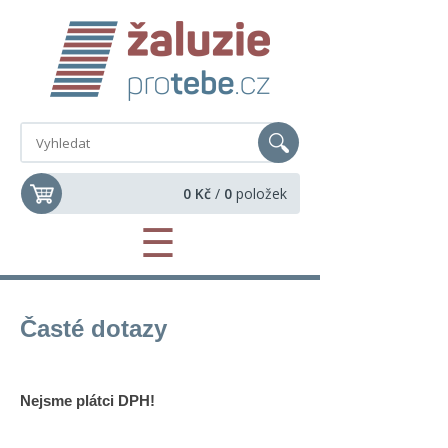
0 Kč
/
0
položek
☰
Časté dotazy
Nejsme plátci DPH!