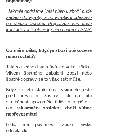
objednávky!
Jakmile obdržíme Vaši platbu, zboží bude
zadáno do výroby a po vyrobení odesláno
na dodací adresu. Přepravce vás bude
kontaktovat telefonicky nebo pomocí SMS.
Co mám dělat, když je zboží poškozené
nebo rozbité?
Tato skutečnost se stává jen velmi zřídka.
Vlivem špatného zabalení zboží nebo
špatné dopravy se to však stát může.
Když si této skutečnosti všimnete ještě
před převzetím zásilky. Tak na tuto
skutečnost upozorněte řidiče a sepište s
ním
reklamační protokol, zboží vůbec
nepřevezměte!
Řidič má povinnost, zboží předat
odesílateli.