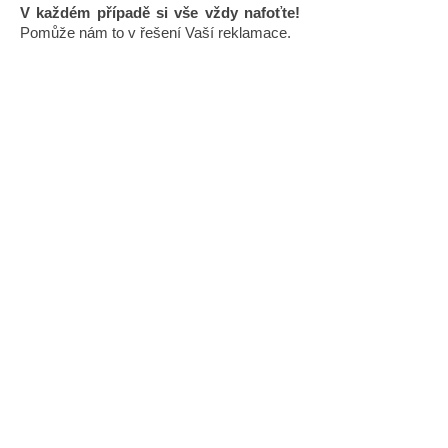
V každém případě si vše vždy nafoťte!
Pomůže nám to v řešení Vaší reklamace.
Novinky a akční ceny do e-
mailu
Souhlasím s
obchodními podmínkami
Hledáte žaluzie na míru, rolety do střešních