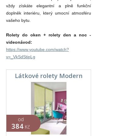
vždy získáte elegantní a plně funkční
doplněk interiéru, který umocní atmosféru
vašeho bytu.
Rolety do oken + rolety den a noc -
videonávod:
https://www.youtube.com/watch?
v=_VkSdStipLg
Látkové rolety Modern
od
384
Kč