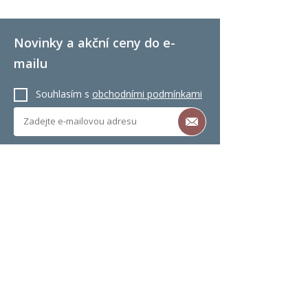
Novinky a akční ceny do e-
mailu
Souhlasím s
obchodními podmínkami
Hledáte žaluzie na míru, rolety do střešních
oken nebo sítě proti hmyzu? Tak jste tady
správně :) Jednoduše si vyberete,
objednáte a snadno namontujete.
Dodáme Vám žaluzie do oken, rolety do
střešních oken Velux, plisé žaluzie, látkové
rolety, sítě do oken nebo sítě proti hmyzu
do dveří ... Vše na míru a s DOPRAVOU
ZDARMA! Naše stínící technika je za skvělé