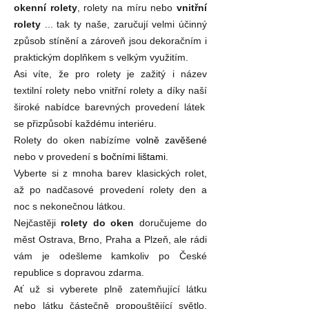
okenní rolety
, rolety na míru nebo
vnitřní
rolety
... tak ty naše, zaručují velmi účinný
způsob stínění a zároveň jsou dekoračním i
praktickým doplňkem s velkým využitím.
Asi víte, že p
ro rolety je zažitý i název
textilní rolety nebo vnitřní rolety a díky naší
široké nabídce barevných provedení látek
se přizpůsobí každému interiéru.
Rolety do oken nabízíme
volně zavěšené
nebo v provedení
s bočními lištami.
Vyberte si z mnoha barev klasických rolet,
až po nadčasové provedení rolety den a
noc s nekonečnou látkou.
Nejčastěji
rolety do oken
doručujeme do
měst Ostrava, Brno, Praha a Plzeň, ale rádi
vám je odešleme kamkoliv po České
republice s dopravou zdarma.
Ať už si vyberete plně zatemňující látku
nebo látku částečně propouštějící světlo,