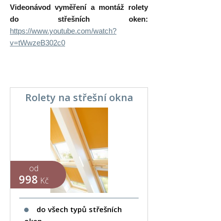
Videonávod vyměření a montáž rolety
do střešních oken:
https://www.youtube.com/watch?
v=tWwzeB302c0
Rolety na střešní okna
od
998
Kč
do všech typů střešních
oken