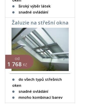
široký výběr látek
snadné ovládání
Žaluzie na střešní okna
od
1 768
Kč
do všech typů střešních
oken
snadné ovládání
mnoho kombinací barev