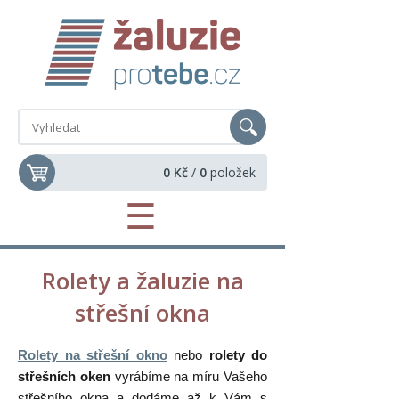
0 Kč
/
0
položek
☰
Rolety a žaluzie na
střešní okna
Rolety na střešní okno
nebo
rolety do
střešních oken
vyrábíme na míru Vašeho
střešního okna a dodáme až k Vám s