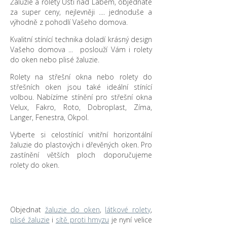
Žaluzie a rolety Ústí nad Labem, objednáte
za super ceny, nejlevněji .... jednoduše a
výhodně z pohodlí Vašeho domova.
Kvalitní stínící technika doladí krásný design
Vašeho domova ... poslouží Vám i rolety
do oken nebo plisé žaluzie.
Rolety na střešní okna nebo rolety do
střešních oken jsou také ideální stínící
volbou. Nabízíme stínění pro střešní okna
Velux, Fakro, Roto, Dobroplast, Zíma,
Langer, Fenestra, Okpol.
Vyberte si celostínící vnitřní horizontální
žaluzie do plastových i dřevěných oken. Pro
zastínění větších ploch doporučujeme
rolety do oken.
Objednat
žaluzie do oken
,
látkové rolety
,
plisé žaluzie
i
sítě proti hmyzu
je nyní velice