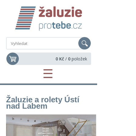
0 Kč
/
0
položek
☰
Žaluzie a rolety Ústí
nad Labem