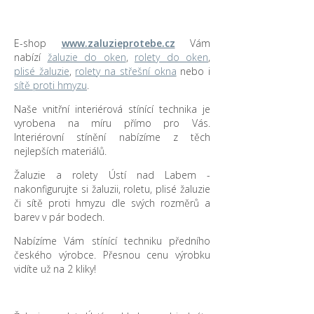
E-shop
www.zaluzieprotebe.cz
Vám
nabízí
žaluzie do oken
,
rolety do oken
,
plisé žaluzie
,
rolety na střešní okna
nebo i
sítě proti hmyzu
.
Naše vnitřní interiérová stínící technika je
vyrobena na míru přímo pro Vás.
Interiérovní stínění nabízíme z těch
nejlepších materiálů.
Žaluzie a rolety Ústí nad Labem -
nakonfigurujte si žaluzii, roletu, plisé žaluzie
či sítě proti hmyzu dle svých rozměrů a
barev v pár bodech.
Nabízíme Vám stínící techniku předního
českého výrobce. Přesnou cenu výrobku
vidíte už na 2 kliky!