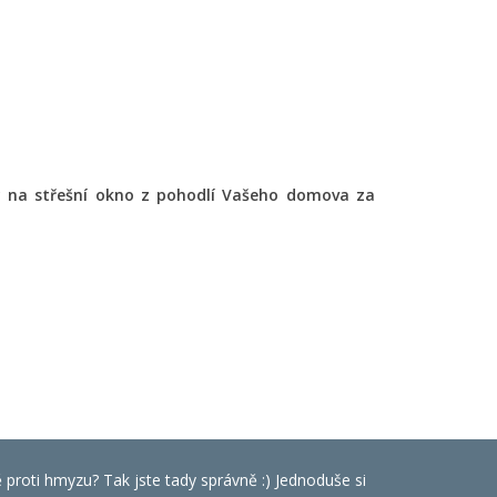
ty na střešní okno z pohodlí Vašeho domova za
ě proti hmyzu? Tak jste tady správně :) Jednoduše si