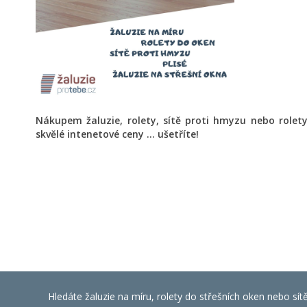
Nákupem žaluzie, rolety, sítě proti hmyzu nebo role
skvělé intenetové ceny ... ušetříte!
Hledáte žaluzie na míru, rolety do střešních oken nebo sít