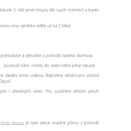
sé žaluzie či sítě proti hmyzu dle svých rozměrů a barev
nou cenu výrobku vidíte už na 2 kliky!
 .... jednoduše a výhodně z pohodlí Vašeho domova.
.. poslouží Vám i rolety do oken nebo plisé žaluzie.
 ideální stínící volbou. Nabízíme stínění pro střešní
Okpol.
tových i dřevěných oken. Pro zastínění větších ploch
ě proti hmyzu
je nyní velice snadné přímo z pohodlí