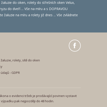
luzie do oken, rolety do střešních oken Velux,
i hmyzu do dveří ... Vše na míru a s DOPRAVOU
 žaluzie na míru a rolety již dnes ... Vše zvládnete
žaluzie, rolety, sítě do oken
ky
 údajů - GDPR
ákona o evidenci tržeb je prodávající povinen vystavit
o výpadku pak nejpozději do 48 hodin.