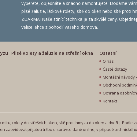
vyberete, objednáte a snadno namontujete. Dodáme Vám ža
plisé žaluzie, látkové rolety, sítě do oken nebo sítě prot
ZDARMA! Naše stínící technika je za skvělé ceny. Objednejte
velice lehce z pohodlí Vašeho domova.
myzu
Plisé
Rolety a žaluzie na střešní okna
Ostatní
O nás
Časté dotazy
Montážní návody - 
Obchodní podmín
Ochrana osobních
Kontakt
míru, rolety do střešních oken, sítě proti hmyzu do oken a dveří | Podle z
en zaevidovat přijatou tržbu u správce daně online; v případě technickéh