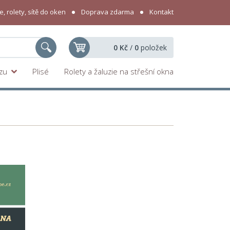
, rolety, sítě do oken
Doprava zdarma
Kontakt
0 Kč
/
0
položek
yzu
Plisé
Rolety a žaluzie na střešní okna