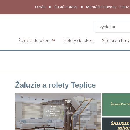
O nás
Časté dotazy
Montážní návody - žaluzie
Žaluzie do oken
Rolety do oken
Sítě proti hm
Žaluzie a rolety Teplice