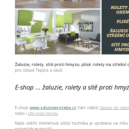
Žaluzie, rolety
,
sítě proti hmyzu
,
plisé
,
rolety na střešní
pro oblast Teplice a okolí.
E-shop ... žaluzie, rolety a sítě proti hmy
E-shop
www.zaluzieprotebe.cz
Vám nabízí
žaluzie do oke
nebo i
sítě proti hmyzu
.
Naše vnitřní interiérová stínící technika je vyrobena na mír
nejlepších materiálů.