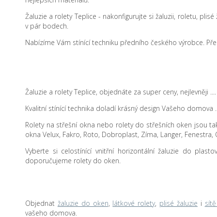
Žaluzie a rolety Teplice - nakonfigurujte si žaluzii, roletu, pli
v pár bodech.
Nabízíme Vám stínící techniku předního českého výrobce. Přes
Žaluzie a rolety Teplice, objednáte za super ceny, nejlevněji
Kvalitní stínící technika doladí krásný design Vašeho domova .
Rolety na střešní okna nebo rolety do střešních oken jsou také
okna Velux, Fakro, Roto, Dobroplast, Zíma, Langer, Fenestra, 
Vyberte si celostínící vnitřní horizontální žaluzie do plas
doporučujeme rolety do oken.
Objednat
žaluzie do oken
,
látkové rolety
,
plisé žaluzie
i
sít
vašeho domova.