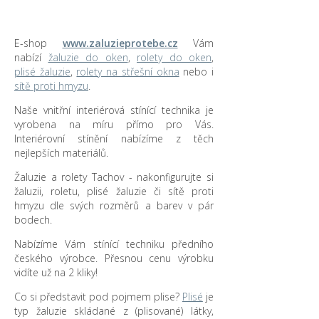
E-shop
www.zaluzieprotebe.cz
Vám
nabízí
žaluzie do oken
,
rolety do oken
,
plisé žaluzie
,
rolety na střešní okna
nebo i
sítě proti hmyzu
.
Naše vnitřní interiérová stínící technika je
vyrobena na míru přímo pro Vás.
Interiérovní stínění nabízíme z těch
nejlepších materiálů.
Žaluzie a rolety Tachov - nakonfigurujte si
žaluzii, roletu, plisé žaluzie či sítě proti
hmyzu dle svých rozměrů a barev v pár
bodech.
Nabízíme Vám stínící techniku předního
českého výrobce. Přesnou cenu výrobku
vidíte už na 2 kliky!
Co si představit pod pojmem plise?
Plisé
je
typ žaluzie skládané z (plisované) látky,