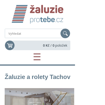
0 Kč
/
0
položek
☰
Žaluzie a rolety Tachov