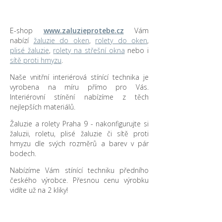
E-shop
www.zaluzieprotebe.cz
Vám
nabízí
žaluzie do oken
,
rolety do oken
,
plisé žaluzie
,
rolety na střešní okna
nebo i
sítě proti hmyzu
.
Naše vnitřní interiérová stínící technika je
vyrobena na míru přímo pro Vás.
Interiérovní stínění nabízíme z těch
nejlepších materiálů.
Žaluzie a rolety Praha 9 - nakonfigurujte si
žaluzii, roletu, plisé žaluzie či sítě proti
hmyzu dle svých rozměrů a barev v pár
bodech.
Nabízíme Vám stínící techniku předního
českého výrobce. Přesnou cenu výrobku
vidíte už na 2 kliky!