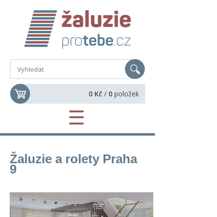
0 Kč
/
0
položek
☰
Žaluzie a rolety Praha
9