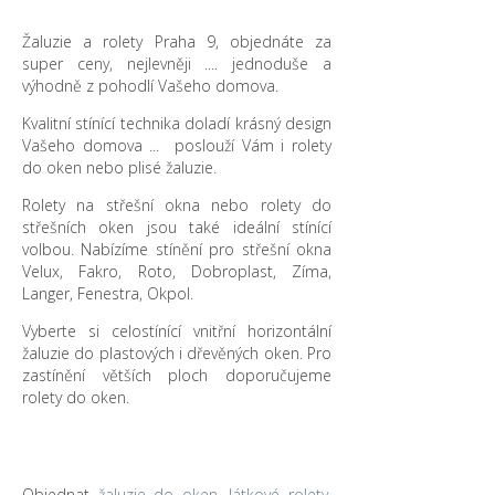
Žaluzie a rolety Praha 9, objednáte za
super ceny, nejlevněji .... jednoduše a
výhodně z pohodlí Vašeho domova.
Kvalitní stínící technika doladí krásný design
Vašeho domova ... poslouží Vám i rolety
do oken nebo plisé žaluzie.
Rolety na střešní okna nebo rolety do
střešních oken jsou také ideální stínící
volbou. Nabízíme stínění pro střešní okna
Velux, Fakro, Roto, Dobroplast, Zíma,
Langer, Fenestra, Okpol.
Vyberte si celostínící vnitřní horizontální
žaluzie do plastových i dřevěných oken. Pro
zastínění větších ploch doporučujeme
rolety do oken.
Objednat
žaluzie do oken
,
látkové rolety
,