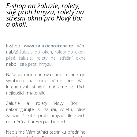
E-shop na žaluzie, rolety,
sítě proti hmyzu, rolety na
střešní okna pro Nový Bor
a okolí.
E-shop
www.zaluzieprotebe.cz
Vám
nabízí
žaluzie do oken
,
rolety do oken
,
plisé žaluzie
,
rolety na střešní okna
nebo i
sítě proti hmyzu
.
Naše vnitřní interiérová stínící technika je
vyrobena na míru přímo pro Vás.
Interiérovní stínění nabízíme z těch
nejlepších materiálů.
Žaluzie a rolety Nový Bor -
nakonfigurujte si žaluzii, roletu, plisé
žaluzie či sítě proti hmyzu dle svých
rozměrů a barev v pár bodech.
Nabízíme Vám stínící techniku předního