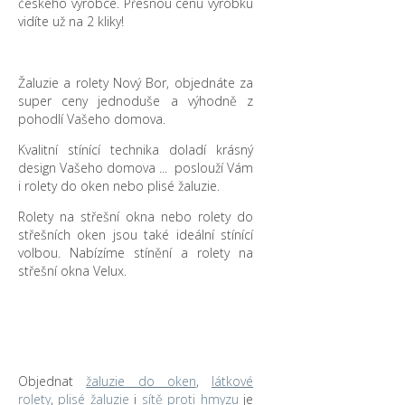
českého výrobce. Přesnou cenu výrobku
vidíte už na 2 kliky!
Žaluzie a rolety Nový Bor, objednáte za
super ceny jednoduše a výhodně z
pohodlí Vašeho domova.
Kvalitní stínící technika doladí krásný
design Vašeho domova ... poslouží Vám
i rolety do oken nebo plisé žaluzie.
Rolety na střešní okna nebo rolety do
střešních oken jsou také ideální stínící
volbou. Nabízíme stínění a rolety na
střešní okna Velux.
Objednat
žaluzie do oken
,
látkové
rolety
,
plisé žaluzie
i
sítě proti hmyzu
je