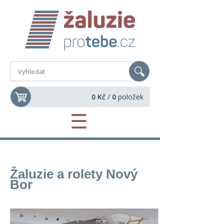
0 Kč
/
0
položek
☰
Žaluzie a rolety Nový
Bor