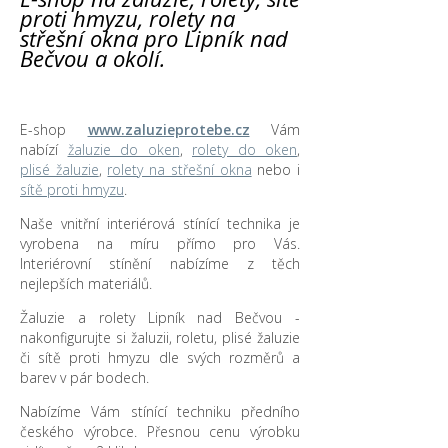
proti hmyzu, rolety na
střešní okna pro Lipník nad
Bečvou a okolí.
E-shop
www.zaluzieprotebe.cz
Vám
nabízí
žaluzie do oken
,
rolety do oken
,
plisé žaluzie
,
rolety na střešní okna
nebo i
sítě proti hmyzu
.
Naše vnitřní interiérová stínící technika je
vyrobena na míru přímo pro Vás.
Interiérovní stínění nabízíme z těch
nejlepších materiálů.
Žaluzie a rolety Lipník nad Bečvou -
nakonfigurujte si žaluzii, roletu, plisé žaluzie
či sítě proti hmyzu dle svých rozměrů a
barev v pár bodech.
Nabízíme Vám stínící techniku předního
českého výrobce. Přesnou cenu výrobku