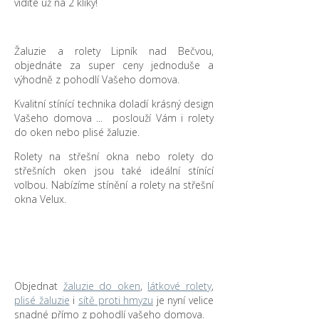
vidíte už na 2 kliky!
Žaluzie a rolety Lipník nad Bečvou,
objednáte za super ceny jednoduše a
výhodně z pohodlí Vašeho domova.
Kvalitní stínící technika doladí krásný design
Vašeho domova ... poslouží Vám i rolety
do oken nebo plisé žaluzie.
Rolety na střešní okna nebo rolety do
střešních oken jsou také ideální stínící
volbou. Nabízíme stínění a rolety na střešní
okna Velux.
Objednat
žaluzie do oken
,
látkové rolety
,
plisé žaluzie
i
sítě proti hmyzu
je nyní velice
snadné přímo z pohodlí vašeho domova.