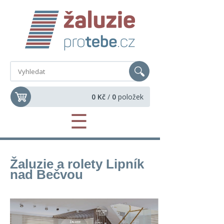
0 Kč
/
0
položek
☰
Žaluzie a rolety Lipník
nad Bečvou