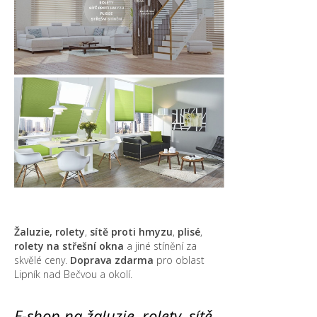
Žaluzie, rolety
,
sítě proti hmyzu
,
plisé
,
rolety na střešní okna
a jiné stínění za
skvělé ceny.
Doprava zdarma
pro oblast
Lipník nad Bečvou a okolí.
E-shop na žaluzie, rolety, sítě