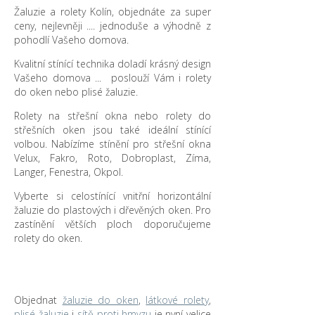
Žaluzie a rolety Kolín, objednáte za super
ceny, nejlevněji .... jednoduše a výhodně z
pohodlí Vašeho domova.
Kvalitní stínící technika doladí krásný design
Vašeho domova ... poslouží Vám i rolety
do oken nebo plisé žaluzie.
Rolety na střešní okna nebo rolety do
střešních oken jsou také ideální stínící
volbou. Nabízíme stínění pro střešní okna
Velux, Fakro, Roto, Dobroplast, Zíma,
Langer, Fenestra, Okpol.
Vyberte si celostínící vnitřní horizontální
žaluzie do plastových i dřevěných oken. Pro
zastínění větších ploch doporučujeme
rolety do oken.
Objednat
žaluzie do oken
,
látkové rolety
,
plisé žaluzie
i
sítě proti hmyzu
je nyní velice