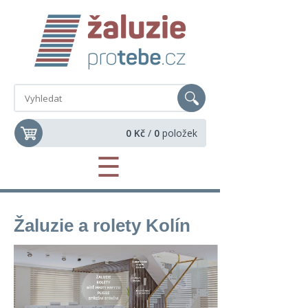
0 Kč
/
0
položek
☰
Žaluzie a rolety Kolín