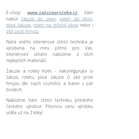
E-shop
www.zaluzieprotebe.cz
Vám
nabízí
žaluzie do oken
,
rolety do oken
,
plisé žaluzie
,
rolety na střešní okna
nebo i
sítě proti hmyzu
.
Naše vnitřní interiérová stínící technika je
vyrobena na míru přímo pro Vás.
Interiérovní stínění nabízíme z těch
nejlepších materiálů.
Žaluzie a rolety Kolín - nakonfigurujte si
žaluzii, roletu, plisé žaluzie či sítě proti
hmyzu dle svých rozměrů a barev v pár
bodech.
Nabízíme Vám stínící techniku předního
českého výrobce. Přesnou cenu výrobku
vidíte už na 2 kliky!