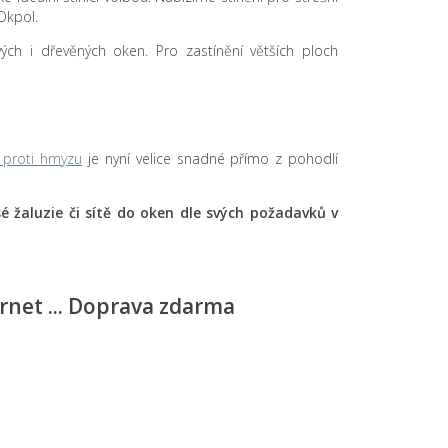
Okpol.
tových i dřevěných oken. Pro zastínění větších ploch
ě proti hmyzu
je nyní velice snadné přímo z pohodlí
lisé žaluzie či sítě do oken dle svých požadavků v
ernet ... Doprava zdarma