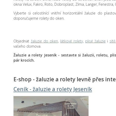
okna Velux, Fakro, Roto, Dobroplast, Zíma, Langer, Fenestra, 
Vyberte si celostínící vnitřní horizontální žaluzie do plas
doporučujeme rolety do oken.
Objednat
žaluzie do oken
,
látkové rolety
,
plisé žaluzie
i
sít
vašeho domova.
Žaluzie a rolety Jeseník - sestavte si žaluzii, roletu, p
pár krocích.
E-shop - žaluzie a rolety levně přes int
Ceník - žaluzie a rolety Jeseník