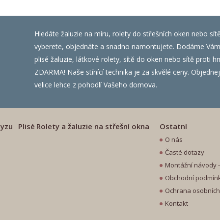
Hledáte žaluzie na míru, rolety do střešních oken nebo sít
vyberete, objednáte a snadno namontujete. Dodáme Vám ža
plisé žaluzie, látkové rolety, sítě do oken nebo sítě prot
ZDARMA! Naše stínící technika je za skvělé ceny. Objednejte
velice lehce z pohodlí Vašeho domova.
myzu
Plisé
Rolety a žaluzie na střešní okna
Ostatní
O nás
Časté dotazy
Montážní návody - 
Obchodní podmín
Ochrana osobních
Kontakt