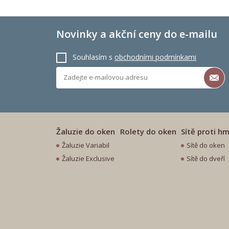
Novinky a akční ceny do e-mailu
Souhlasím s
obchodními podmínkami
Žaluzie do oken
Rolety do oken
Sítě proti h
Žaluzie Variabil
Sítě do oken
Žaluzie Exclusive
Sítě do dveří