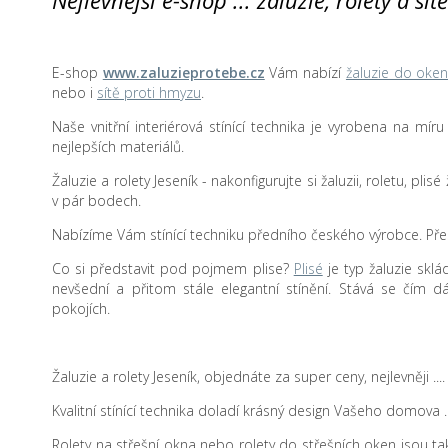
Nejlevnější e-shop ... žaluzie, rolety a sí
E-shop
www.zaluzieprotebe.cz
Vám nabízí
žaluzie do oke
nebo i
sítě proti hmyzu
.
Naše vnitřní interiérová stínící technika je vyrobena na mír
nejlepších materiálů.
Žaluzie a rolety Jeseník - nakonfigurujte si žaluzii, roletu, pli
v pár bodech.
Nabízíme Vám stínící techniku předního českého výrobce. Přes
Co si představit pod pojmem plise?
Plisé
je typ žaluzie sklá
nevšední a přitom stále elegantní stínění. Stává se čím d
pokojích.
Žaluzie a rolety Jeseník, objednáte za super ceny, nejlevněji
Kvalitní stínící technika doladí krásný design Vašeho domova .
Rolety na střešní okna nebo rolety do střešních oken jsou také