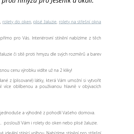
tě proti hmyzu pro Jeseník a okolí.
n
,
rolety do oken
,
plisé žaluzie
,
rolety na střešní okna
u přímo pro Vás. Interiérovní stínění nabízíme z těch
sé žaluzie či sítě proti hmyzu dle svých rozměrů a barev
nou cenu výrobku vidíte už na 2 kliky!
dané z (plisované) látky, která Vám umožní si vytvořit
ál více oblíbenou a používanou hlavně v obývacích
 .... jednoduše a výhodně z pohodlí Vašeho domova.
.. poslouží Vám i rolety do oken nebo plisé žaluzie.
 ideální stínící volbou. Nabízíme stínění pro střešní