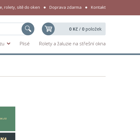
, rolety, sítě do oken
Doprava zdarma
Kontakt
0 Kč
/
0
položek
yzu
Plisé
Rolety a žaluzie na střešní okna