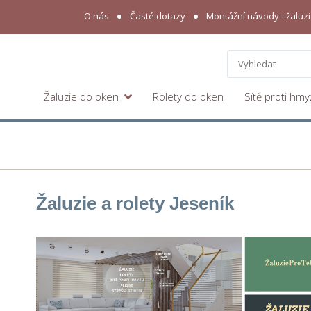
O nás
Časté dotazy
Montážní návody - žaluzie
Žaluzie do oken
Rolety do oken
Sítě proti hm
Žaluzie a rolety Jeseník