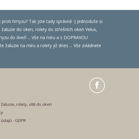
ě proti hmyzu? Tak jste tady správně :) Jednoduše si
luzie do oken, rolety do střešních oken Velux,
i hmyzu do dveří ... Vše na míru a s DOPRAVOU
 žaluzie na míru a rolety již dnes ... Vše zvládnete
žaluzie, rolety, sítě do oken
ky
 údajů - GDPR