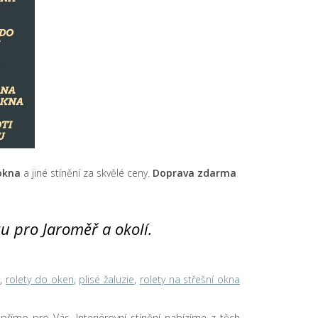
 okna
a jiné stínění za skvělé ceny.
Doprava zdarma
yzu pro Jaroměř a okolí.
n
,
rolety do oken
,
plisé žaluzie
,
rolety na střešní okna
u přímo pro Vás. Interiérovní stínění nabízíme z těch