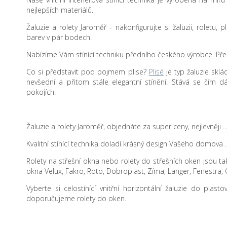
nejlepších materiálů.
Žaluzie a rolety Jaroměř - nakonfigurujte si žaluzii, roletu, 
barev v pár bodech.
Nabízíme Vám stínící techniku předního českého výrobce. Přes
Co si představit pod pojmem plise?
Plisé
je typ žaluzie sklá
nevšední a přitom stále elegantní stínění. Stává se čím d
pokojích.
Žaluzie a rolety Jaroměř, objednáte za super ceny, nejlevněj
Kvalitní stínící technika doladí krásný design Vašeho domova .
Rolety na střešní okna nebo rolety do střešních oken jsou také
okna Velux, Fakro, Roto, Dobroplast, Zíma, Langer, Fenestra, 
Vyberte si celostínící vnitřní horizontální žaluzie do plas
doporučujeme rolety do oken.