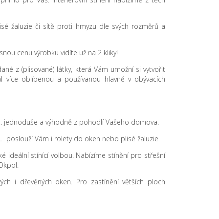
plisé žaluzie či sítě proti hmyzu dle svých rozměrů a
nou cenu výrobku vidíte už na 2 kliky!
dané z (plisované) látky, která Vám umožní si vytvořit
ál více oblíbenou a používanou hlavně v obývacích
i .... jednoduše a výhodně z pohodlí Vašeho domova.
.. poslouží Vám i rolety do oken nebo plisé žaluzie.
 ideální stínící volbou. Nabízíme stínění pro střešní
Okpol.
tových i dřevěných oken. Pro zastínění větších ploch