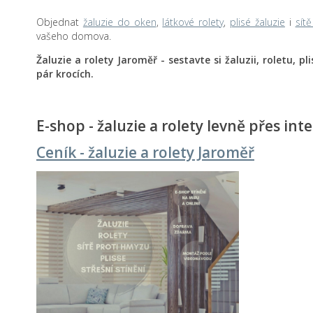
Objednat
žaluzie do oken
,
látkové rolety
,
plisé žaluzie
i
sít
vašeho domova.
Žaluzie a rolety Jaroměř - sestavte si žaluzii, roletu, p
pár krocích.
E-shop - žaluzie a rolety levně přes int
Ceník - žaluzie a rolety Jaroměř