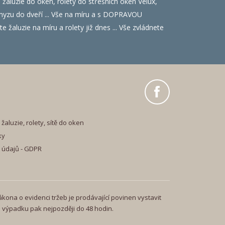
luzie do oken, rolety do střešních oken Velux,
i hmyzu do dveří ... Vše na míru a s DOPRAVOU
 žaluzie na míru a rolety již dnes ... Vše zvládnete
žaluzie, rolety, sítě do oken
ky
 údajů - GDPR
ákona o evidenci tržeb je prodávající povinen vystavit
o výpadku pak nejpozději do 48 hodin.