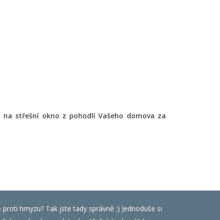
ty na střešní okno z pohodlí Vašeho domova za
ě proti hmyzu? Tak jste tady správně :) Jednoduše si