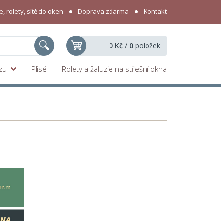
, rolety, sítě do oken
Doprava zdarma
Kontakt
0 Kč
/
0
položek
yzu
Plisé
Rolety a žaluzie na střešní okna