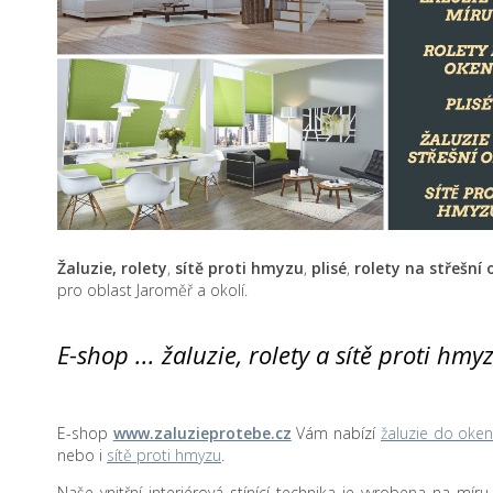
Žaluzie, rolety
,
sítě proti hmyzu
,
plisé
,
rolety na střešní
pro oblast Jaroměř a okolí.
E-shop ... žaluzie, rolety a sítě proti hm
E-shop
www.zaluzieprotebe.cz
Vám nabízí
žaluzie do oke
nebo i
sítě proti hmyzu
.
Naše vnitřní interiérová stínící technika je vyrobena na mír