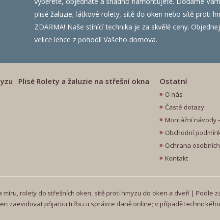
vyberete, objednáte a snadno namontujete. Dodáme Vám ža
plisé žaluzie, látkové rolety, sítě do oken nebo sítě prot
ZDARMA! Naše stínící technika je za skvělé ceny. Objednejte
velice lehce z pohodlí Vašeho domova.
myzu
Plisé
Rolety a žaluzie na střešní okna
Ostatní
O nás
Časté dotazy
Montážní návody - 
Obchodní podmín
Ochrana osobních
Kontakt
míru, rolety do střešních oken, sítě proti hmyzu do oken a dveří | Podle z
en zaevidovat přijatou tržbu u správce daně online; v případě technickéh