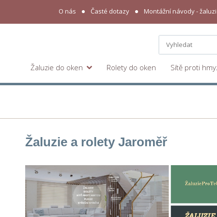
O nás
Časté dotazy
Montážní návody - žaluzie
Žaluzie do oken
Rolety do oken
Sítě proti hm
Žaluzie a rolety Jaroměř