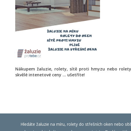
Nákupem žaluzie, rolety, sítě proti hmyzu nebo role
skvělé intenetové ceny ... ušetříte!
Hledáte žaluzie na míru, rolety do střešních oken nebo sít