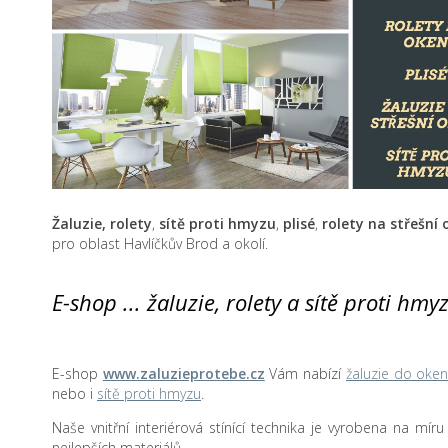
Žaluzie, rolety
,
sítě proti hmyzu
,
plisé
,
rolety na střešní
pro oblast Havlíčkův Brod a okolí.
E-shop ... žaluzie, rolety a sítě proti hm
E-shop
www.zaluzieprotebe.cz
Vám nabízí
žaluzie do oke
nebo i
sítě proti hmyzu
.
Naše vnitřní interiérová stínící technika je vyrobena na mír
nejlepších materiálů.