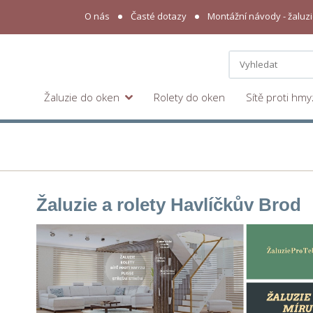
O nás
Časté dotazy
Montážní návody - žaluzie
Žaluzie do oken
Rolety do oken
Sítě proti hm
Žaluzie a rolety Havlíčkův Brod