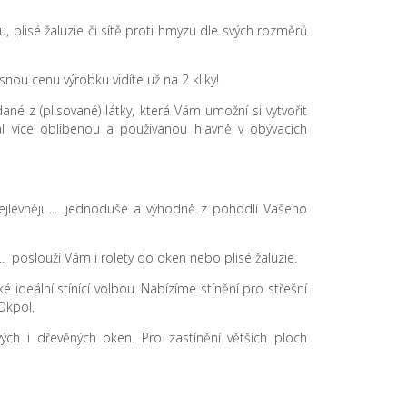
etu, plisé žaluzie či sítě proti hmyzu dle svých rozměrů
nou cenu výrobku vidíte už na 2 kliky!
dané z (plisované) látky, která Vám umožní si vytvořit
ál více oblíbenou a používanou hlavně v obývacích
ejlevněji .... jednoduše a výhodně z pohodlí Vašeho
.. poslouží Vám i rolety do oken nebo plisé žaluzie.
 ideální stínící volbou. Nabízíme stínění pro střešní
Okpol.
tových i dřevěných oken. Pro zastínění větších ploch