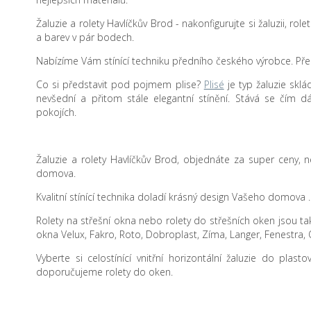
Žaluzie a rolety Havlíčkův Brod - nakonfigurujte si žaluzii, rol
a barev v pár bodech.
Nabízíme Vám stínící techniku předního českého výrobce. Přes
Co si představit pod pojmem plise?
Plisé
je typ žaluzie sklá
nevšední a přitom stále elegantní stínění. Stává se čím d
pokojích.
Žaluzie a rolety Havlíčkův Brod, objednáte za super ceny, n
domova.
Kvalitní stínící technika doladí krásný design Vašeho domova .
Rolety na střešní okna nebo rolety do střešních oken jsou také
okna Velux, Fakro, Roto, Dobroplast, Zíma, Langer, Fenestra, 
Vyberte si celostínící vnitřní horizontální žaluzie do plas
doporučujeme rolety do oken.