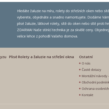
Hledáte žaluzie na míru, rolety do střešních oken nebo sít
vyberete, objednáte a snadno namontujete. Dodáme Vám ža
plisé žaluzie, látkové rolety, sítě do oken nebo sítě prot
ZDARMA! Naše stínící technika je za skvělé ceny. Objednejte
velice lehce z pohodlí Vašeho domova.
myzu
Plisé
Rolety a žaluzie na střešní okna
Ostatní
O nás
Časté dotazy
Montážní návody - 
Obchodní podmín
Ochrana osobních
Kontakt