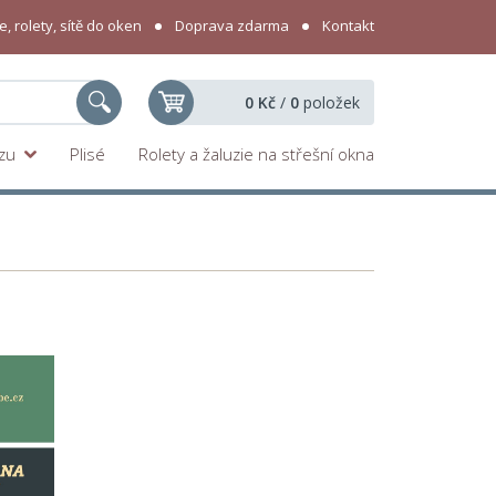
, rolety, sítě do oken
Doprava zdarma
Kontakt
0 Kč
/
0
položek
yzu
Plisé
Rolety a žaluzie na střešní okna