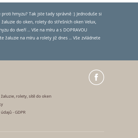
ě proti hmyzu? Tak jste tady správně :) Jednoduše si
luzie do oken, rolety do střešních oken Velux,
i hmyzu do dveří ... Vše na míru a s DOPRAVOU
 žaluzie na míru a rolety již dnes ... Vše zvládnete
žaluzie, rolety, sítě do oken
ky
 údajů - GDPR