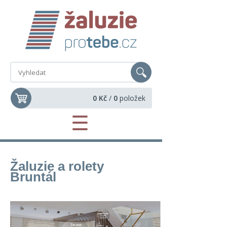
0 Kč
/
0
položek
☰
Žaluzie a rolety
Bruntál