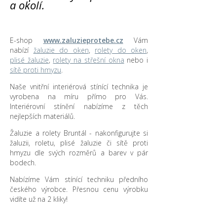
a okolí.
E-shop
www.zaluzieprotebe.cz
Vám
nabízí
žaluzie do oken
,
rolety do oken
,
plisé žaluzie
,
rolety na střešní okna
nebo i
sítě proti hmyzu
.
Naše vnitřní interiérová stínící technika je
vyrobena na míru přímo pro Vás.
Interiérovní stínění nabízíme z těch
nejlepších materiálů.
Žaluzie a rolety Bruntál - nakonfigurujte si
žaluzii, roletu, plisé žaluzie či sítě proti
hmyzu dle svých rozměrů a barev v pár
bodech.
Nabízíme Vám stínící techniku předního
českého výrobce. Přesnou cenu výrobku
vidíte už na 2 kliky!