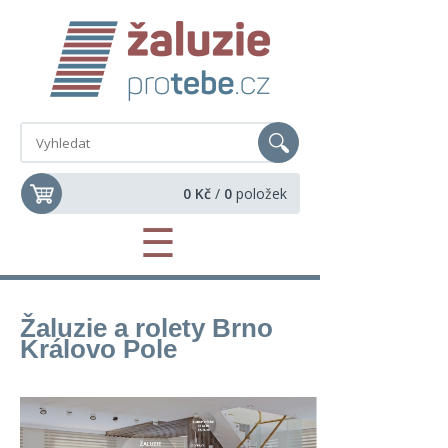
0 Kč
/
0
položek
☰
Žaluzie a rolety Brno
Královo Pole