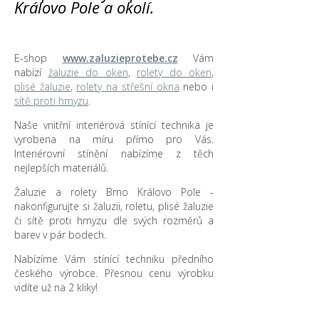
Královo Pole a okolí.
E-shop
www.zaluzieprotebe.cz
Vám
nabízí
žaluzie do oken
,
rolety do oken
,
plisé žaluzie
,
rolety na střešní okna
nebo i
sítě proti hmyzu
.
Naše vnitřní interiérová stínící technika je
vyrobena na míru přímo pro Vás.
Interiérovní stínění nabízíme z těch
nejlepších materiálů.
Žaluzie a rolety Brno Královo Pole -
nakonfigurujte si žaluzii, roletu, plisé žaluzie
či sítě proti hmyzu dle svých rozměrů a
barev v pár bodech.
Nabízíme Vám stínící techniku předního
českého výrobce. Přesnou cenu výrobku
vidíte už na 2 kliky!