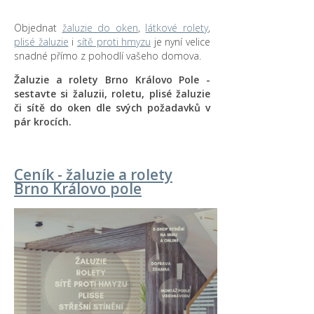
Objednat
žaluzie do oken
,
látkové rolety
,
plisé žaluzie
i
sítě proti hmyzu
je nyní velice
snadné přímo z pohodlí vašeho domova.
Žaluzie a rolety Brno Královo Pole -
sestavte si žaluzii, roletu, plisé žaluzie
či sítě do oken dle svých požadavků v
pár krocích.
Ceník - žaluzie a rolety
Brno Královo pole