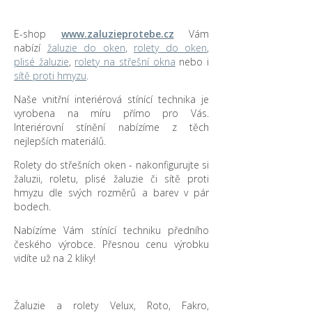
E-shop
www.zaluzieprotebe.cz
Vám
nabízí
žaluzie do oken
,
rolety do oken
,
plisé žaluzie
,
rolety na střešní okna
nebo i
sítě proti hmyzu
.
Naše vnitřní interiérová stínící technika je
vyrobena na míru přímo pro Vás.
Interiérovní stínění nabízíme z těch
nejlepších materiálů.
Rolety do střešních oken - nakonfigurujte si
žaluzii, roletu, plisé žaluzie či sítě proti
hmyzu dle svých rozměrů a barev v pár
bodech.
Nabízíme Vám stínící techniku předního
českého výrobce. Přesnou cenu výrobku
vidíte už na 2 kliky!
Žaluzie a rolety Velux, Roto, Fakro,