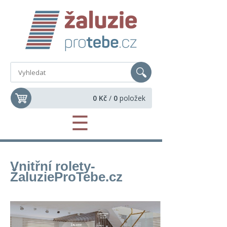
0 Kč
/
0
položek
☰
Vnitřní rolety-
Žaluzie
ProTebe
.cz