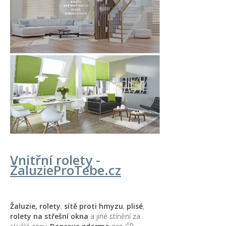
Vnitřní rolety -
Žaluzie
ProTebe
.cz
Žaluzie, rolety
,
sítě proti hmyzu
,
plisé
,
rolety na střešní okna
a jiné stínění za