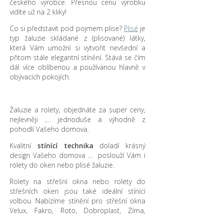
českého výrobce. Přesnou cenu výrobku
vidíte už na 2 kliky!
Co si představit pod pojmem plise?
Plisé
je
typ žaluzie skládané z (plisované) látky,
která Vám umožní si vytvořit nevšední a
přitom stále elegantní stínění. Stává se čím
dál více oblíbenou a používanou hlavně v
obývacích pokojích.
Žaluzie a rolety, objednáte za super ceny,
nejlevněji .... jednoduše a výhodně z
pohodlí Vašeho domova.
Kvalitní
stínící technika
doladí krásný
design Vašeho domova ... poslouží Vám i
rolety do oken nebo plisé žaluzie.
Rolety na střešní okna nebo rolety do
střešních oken jsou také ideální stínící
volbou. Nabízíme stínění pro střešní okna
Velux, Fakro, Roto, Dobroplast, Zíma,