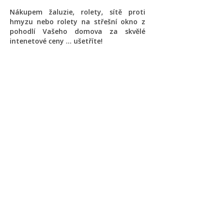
Nákupem žaluzie, rolety, sítě proti
hmyzu nebo rolety na střešní okno z
pohodlí Vašeho domova za skvělé
intenetové ceny ... ušetříte!
Novinky a akční ceny do e-
mailu
Souhlasím s
obchodními podmínkami