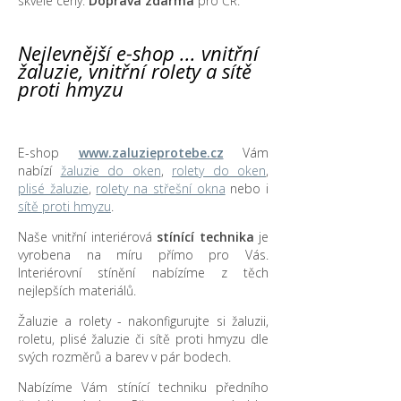
skvělé ceny.
Doprava zdarma
pro ČR.
Nejlevnější e-shop ... vnitřní
žaluzie, vnitřní rolety a sítě
proti hmyzu
E-shop
www.zaluzieprotebe.cz
Vám
nabízí
žaluzie do oken
,
rolety do oken
,
plisé žaluzie
,
rolety na střešní okna
nebo i
sítě proti hmyzu
.
Naše vnitřní interiérová
stínící technika
je
vyrobena na míru přímo pro Vás.
Interiérovní stínění nabízíme z těch
nejlepších materiálů.
Žaluzie a rolety - nakonfigurujte si žaluzii,
roletu, plisé žaluzie či sítě proti hmyzu dle
svých rozměrů a barev v pár bodech.
Nabízíme Vám stínící techniku předního