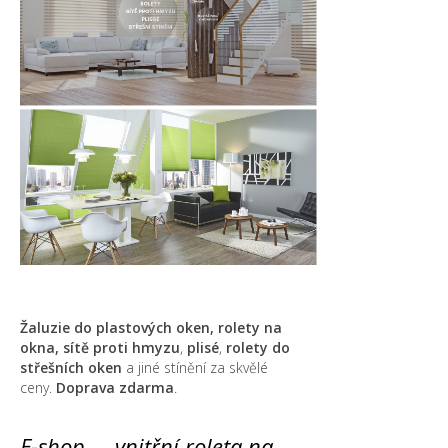
Žaluzie do plastových oken, rolety na
okna,
sítě proti hmyzu
,
plisé
,
rolety do
střešních oken
a jiné stínění za skvělé
ceny.
Doprava zdarma
.
E-shop ... vnitřní roleta na