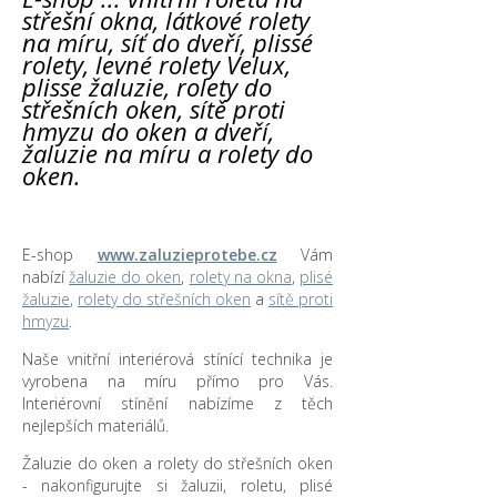
střešní okna, látkové rolety
na míru, síť do dveří, plissé
rolety, levné rolety Velux,
plisse žaluzie, rolety do
střešních oken, sítě proti
hmyzu do oken a dveří,
žaluzie na míru a rolety do
oken.
E-shop
www.zaluzieprotebe.cz
Vám
nabízí
žaluzie do oken
,
rolety na okna
,
plisé
žaluzie
,
rolety do střešních oken
a
sítě proti
hmyzu
.
Naše vnitřní interiérová stínící technika je
vyrobena na míru přímo pro Vás.
Interiérovní stínění nabízíme z těch
nejlepších materiálů.
Žaluzie do oken a rolety do střešních oken
- nakonfigurujte si žaluzii, roletu, plisé