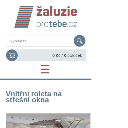
0 Kč
/
0
položek
☰
Vnitřní roleta na
střešní okna