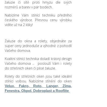
žaluzie či sítě proti hmyzu dle svých
rozměrů a barev v pár bodech.
Nabízíme Vám stínící techniku předního
českého výrobce. Přesnou cenu výrobku
vidíte už na 2 kliky!
Žaluzie do okna a rolety, objednáte za
super ceny jednoduše a výhodně z pohodlí
Vašeho domova.
Kvalitní stínící technika doladí krásný design
Vašeho domova ... poslouží Vám i rolety
do střešních oken či plisé žaluzie.
Rolety do střešních oken jsou také ideální
stínící volbou. Nabízíme stínění do oken
Velux, Fakro, Roto, Langer, Zíma,
.
Fenestra, Okpol, Dobroplast a Rooflite