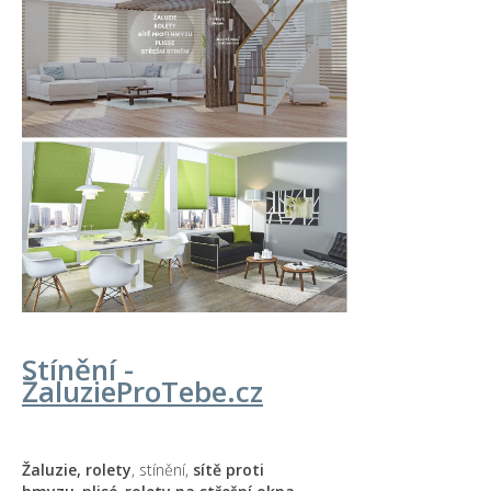
Stínění -
Žaluzie
ProTebe
.cz
Žaluzie, rolety
, stínění,
sítě proti