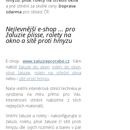
hmyzu
,
plisé
,
rolety na střešní okna
a jiné stínění za skvělé ceny.
Doprava
zdarma
pro oblast ČR.
Nejlevnější e-shop ... pro
žaluzie plisse, rolety na
okno a sítě proti hmyzu
E-shop
www.zaluzieprotebe.cz
Vám
nabízí
žaluzie do oken
,
rolety do oken
,
plisé žaluzie
,
rolety na střešní okna
nebo i
sítě proti hmyzu
.
Naše vnitřní interiérová stínící technika je
vyrobena na míru přímo pro Vás.
Interiérovní stínění nabízíme z těch
nejlepších materiálů.
Vnitřní žaluzie a rolety - nakonfigurujte si
žaluzii, roletu, plisé žaluzie či sítě proti
hmyzu dle svých rozměrů a barev v pár