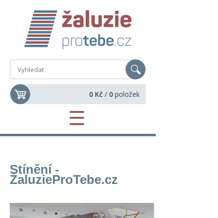
0 Kč
/
0
položek
☰
Stínění -
Žaluzie
ProTebe
.cz