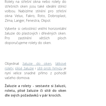
Rolety na střešní okna nebo rolety do
střešních oken jsou také ideální stínící
volbou. Nabízíme stínění pro střešní
okna Velux, Fakro, Roto, Dobroplast,
Zíma, Langer, Fenestra, Okpol.
Vyberte si celostínící vnitřní horizontální
žaluzie do plastových i dřevěných oken.
Pro zastínění větších ploch
doporučujeme rolety do oken.
Objednat
žaluzie do oken
,
látkové
rolety
,
plisé žaluzie
i
sítě proti hmyzu
je
nyní velice snadné přímo z pohodlí
vašeho domova.
Žaluzie a rolety - sestavte si žaluzii,
roletu, plisé žaluzie či sítě do oken
dle svých požadavků v pár krocích.