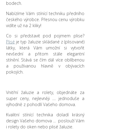
bodech.
Nabízíme Vám stínící techniku předního
českého výrobce. Přesnou cenu výrobku
vidíte už na 2 kliky!
Co si představit pod pojmem plise?
Plisé
je typ žaluzie skládané z (plisované)
látky, která Vám umožní si vytvořit
nevšední a přitom stále elegantní
stínění. Stává se čím dál více oblíbenou
a používanou hlavně v obývacích
pokojích.
Vnitřní žaluzie a rolety, objednáte za
super ceny, nejlevněji .... jednoduše a
výhodně z pohodlí Vašeho domova.
Kvalitní stínící technika doladí krásný
design Vašeho domova ... poslouží Vám
i rolety do oken nebo plisé žaluzie.