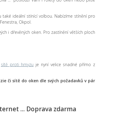
 také ideální stínící volbou. Nabízíme stínění pro
 Fenestra, Okpol.
ových i dřevěných oken. Pro zastínění větších ploch
i
sítě proti hmyzu
je nyní velice snadné přímo z
aluzie či sítě do oken dle svých požadavků v pár
nternet ... Doprava zdarma