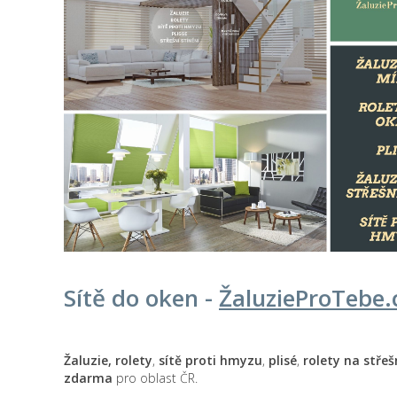
Sítě do oken -
Žaluzie
ProTebe
.
Žaluzie, rolety
,
sítě proti hmyzu
,
plisé
,
rolety na střeš
zdarma
pro oblast ČR.