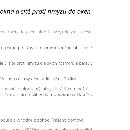
na okna a sítě proti hmyzu do oken
ken
,
rolety do oken
,
plisé žaluzie
,
rolety na střešní
íru přímo pro Vás. Interiérovní stínění nabízíme z
luzie či sítě proti hmyzu dle svých rozměrů a barev v
řesnou cenu výrobku vidíte už na 2 kliky!
skládané z (plisované) látky, která Vám umožní si
á se čím dál více oblíbenou a používanou hlavně v
 jednoduše a výhodně z pohodlí Vašeho domova.
mova ... poslouží Vám i rolety do oken nebo plisé