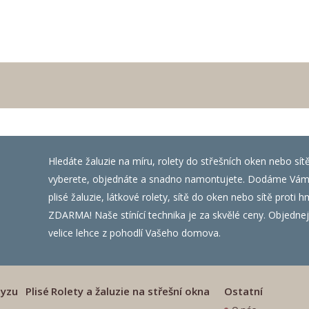
Hledáte žaluzie na míru, rolety do střešních oken nebo sít
vyberete, objednáte a snadno namontujete. Dodáme Vám ža
plisé žaluzie, látkové rolety, sítě do oken nebo sítě prot
ZDARMA! Naše stínící technika je za skvělé ceny. Objednejte
velice lehce z pohodlí Vašeho domova.
myzu
Plisé
Rolety a žaluzie na střešní okna
Ostatní