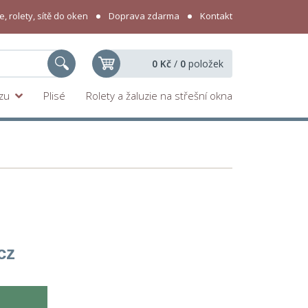
, rolety, sítě do oken
Doprava zdarma
Kontakt
0 Kč
/
0
položek
yzu
Plisé
Rolety a žaluzie na střešní okna
cz