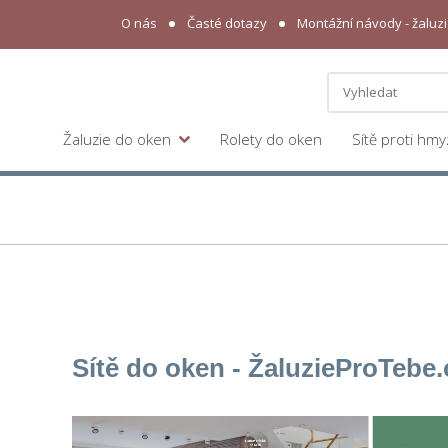
O nás
Časté dotazy
Montážní návody - žaluzie
Žaluzie do oken
Rolety do oken
Sítě proti hm
Sítě do oken - Žaluzie
ProTebe
.