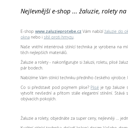
Nejlevnější e-shop ... žaluzie, rolety 
E-shop
www.zaluzieprotebe.cz
Vám nabízí
žaluzie do o
okna
nebo i
sítě proti hmyzu
.
Naše vnitřní interiérová stínící technika je vyrobena na m
těch nejlepších materiálů.
Žaluzie a rolety - nakonfigurujte si žaluzii, roletu, plisé ža
pár bodech.
Nabízíme Vám stínící techniku předního českého výrobce. P
Co si představit pod pojmem plise?
Plisé
je typ žaluzie 
vytvořit nevšední a přitom stále elegantní stínění. Stáv
obývacích pokojích.
Žaluzie a rolety, objednáte za super ceny, nejlevněji ....
Kvalitní stínící technika doladí krásný design Vašeho do