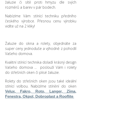
žaluzie či sítě proti hmyzu dle svých
rozměrů a barev v pár bodech.
Nabízíme Vám stínící techniku předního
českého výrobce. Přesnou cenu výrobku
vidíte už na 2 kliky!
Žaluzie do okna a rolety, objednáte za
super ceny jednoduše a výhodně z pohodlí
Vašeho domova.
Kvalitní stínící technika doladí krásný design
Vašeho domova ... poslouží Vám i rolety
do střešních oken či plisé žaluzie.
Rolety do střešních oken jsou také ideální
stínící volbou. Nabízíme stínění do oken
Velux, Fakro, Roto, Langer, Zíma,
.
Fenestra, Okpol, Dobroplast a Rooflite