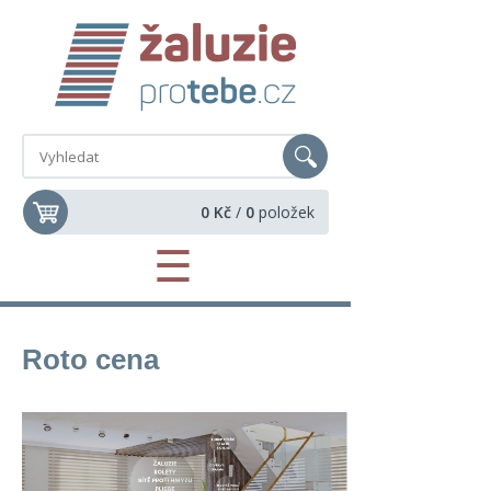
0 Kč
/
0
položek
☰
Roto cena