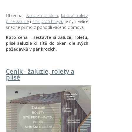
Objednat
žaluzie do oken
,
látkové rolety
,
plisé žaluzie
i
sítě proti hmyzu
je nyní velice
snadné přímo z pohodlí vašeho domova.
Roto cena - sestavte si žaluzii, roletu,
plisé žaluzie či sítě do oken dle svých
požadavků v pár krocích.
Ceník - žaluzie, rolety a
plisé