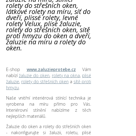
rolety do střešních oken,
látkové rolety na míru, síť do
dveří, plissé rolety, levné
rolety Velux, plise žaluzie,
rolety do střešních oken, sítě
proti hmyzu do oken a dveří,
žaluzie na míru a rolety do
oken.
E-shop
www.zaluzieprotebe.cz
Vám
nabízí
žaluzie do oken
,
rolety na okna
,
plisé
žaluzie
,
rolety do střešních oken
a
sítě proti
hmyzu
.
Naše vnitřní interiérová stínící technika je
vyrobena na míru přímo pro Vás.
Interiérovní stínění nabízíme z těch
nejlepších materiálů.
Žaluzie do oken a rolety do střešních oken
- nakonfigurujte si žaluzii, roletu, plisé