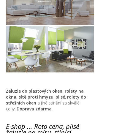
Žaluzie do plastových oken, rolety na
okna,
sítě proti hmyzu
,
plisé
,
rolety do
střešních oken
a jiné stínění za skvělé
ceny.
Doprava zdarma
.
E-shop ... Roto cena, plisé
žaluzie na míru, stínící