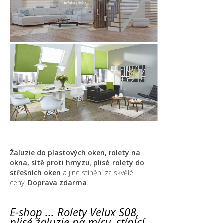
Žaluzie do plastových oken, rolety na
okna,
sítě proti hmyzu
,
plisé
,
rolety do
střešních oken
a jiné stínění za skvělé
ceny.
Doprava zdarma
.
E-shop ... Rolety Velux S08,
plisé žaluzie na míru, stínící