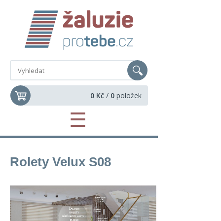
0 Kč
/
0
položek
☰
Rolety Velux S08