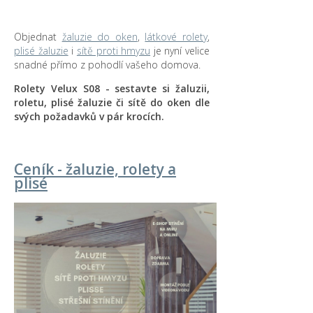
Objednat
žaluzie do oken
,
látkové rolety
,
plisé žaluzie
i
sítě proti hmyzu
je nyní velice
snadné přímo z pohodlí vašeho domova.
Rolety Velux S08 - sestavte si žaluzii,
roletu, plisé žaluzie či sítě do oken dle
svých požadavků v pár krocích.
Ceník - žaluzie, rolety a
plisé