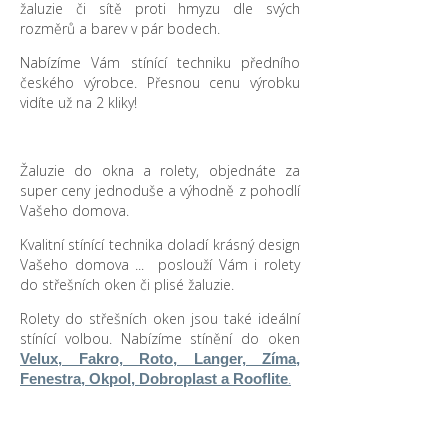
žaluzie či sítě proti hmyzu dle svých
rozměrů a barev v pár bodech.
Nabízíme Vám stínící techniku předního
českého výrobce. Přesnou cenu výrobku
vidíte už na 2 kliky!
Žaluzie do okna a rolety, objednáte za
super ceny jednoduše a výhodně z pohodlí
Vašeho domova.
Kvalitní stínící technika doladí krásný design
Vašeho domova ... poslouží Vám i rolety
do střešních oken či plisé žaluzie.
Rolety do střešních oken jsou také ideální
stínící volbou. Nabízíme stínění do oken
Velux, Fakro, Roto, Langer, Zíma,
.
Fenestra, Okpol, Dobroplast a Rooflite