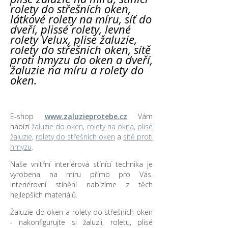
rolety do střešních oken,
látkové rolety na míru, síť do
dveří, plissé rolety, levné
rolety Velux, plise žaluzie,
rolety do střešních oken, sítě
proti hmyzu do oken a dveří,
žaluzie na míru a rolety do
oken.
E-shop
www.zaluzieprotebe.cz
Vám
nabízí
žaluzie do oken
,
rolety na okna
,
plisé
žaluzie
,
rolety do střešních oken
a
sítě proti
hmyzu
.
Naše vnitřní interiérová stínící technika je
vyrobena na míru přímo pro Vás.
Interiérovní stínění nabízíme z těch
nejlepších materiálů.
Žaluzie do oken a rolety do střešních oken
- nakonfigurujte si žaluzii, roletu, plisé