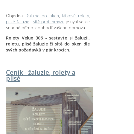
Objednat
žaluzie do oken
,
látkové rolety
,
plisé žaluzie
i
sítě proti hmyzu
je nyní velice
snadné přímo z pohodlí vašeho domova.
Rolety Velux 306 - sestavte si žaluzii,
roletu, plisé žaluzie či sítě do oken dle
svých požadavků v pár krocích.
Ceník - žaluzie, rolety a
plisé