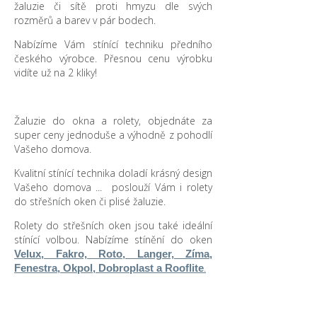
žaluzie či sítě proti hmyzu dle svých
rozměrů a barev v pár bodech.
Nabízíme Vám stínící techniku předního
českého výrobce. Přesnou cenu výrobku
vidíte už na 2 kliky!
Žaluzie do okna a rolety, objednáte za
super ceny jednoduše a výhodně z pohodlí
Vašeho domova.
Kvalitní stínící technika doladí krásný design
Vašeho domova ... poslouží Vám i rolety
do střešních oken či plisé žaluzie.
Rolety do střešních oken jsou také ideální
stínící volbou. Nabízíme stínění do oken
Velux, Fakro, Roto, Langer, Zíma,
.
Fenestra, Okpol, Dobroplast a Rooflite