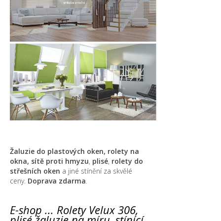
Žaluzie do plastových oken, rolety na
okna,
sítě proti hmyzu
,
plisé
,
rolety do
střešních oken
a jiné stínění za skvělé
ceny.
Doprava zdarma
.
E-shop ... Rolety Velux 306,
plisé žaluzie na míru, stínící