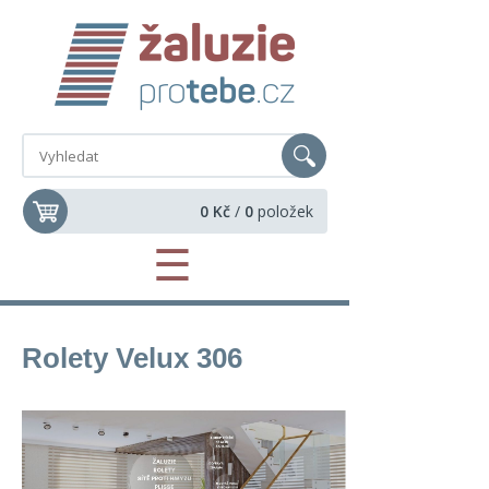
0 Kč
/
0
položek
☰
Rolety Velux 306