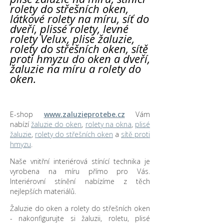
rolety do střešních oken,
látkové rolety na míru, síť do
dveří, plissé rolety, levné
rolety Velux, plise žaluzie,
rolety do střešních oken, sítě
proti hmyzu do oken a dveří,
žaluzie na míru a rolety do
oken.
E-shop
www.zaluzieprotebe.cz
Vám
nabízí
žaluzie do oken
,
rolety na okna
,
plisé
žaluzie
,
rolety do střešních oken
a
sítě proti
hmyzu
.
Naše vnitřní interiérová stínící technika je
vyrobena na míru přímo pro Vás.
Interiérovní stínění nabízíme z těch
nejlepších materiálů.
Žaluzie do oken a rolety do střešních oken
- nakonfigurujte si žaluzii, roletu, plisé