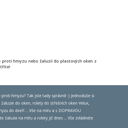
ě proti hmyzu nebo žaluzií do plastových oken z
tříte!
ě proti hmyzu? Tak jste tady správně :) Jednoduše si
luzie do oken, rolety do střešních oken Velux,
i hmyzu do dveří ... Vše na míru a s DOPRAVOU
 žaluzie na míru a rolety již dnes ... Vše zvládnete