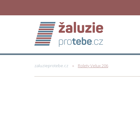
zaluzieprotebe.cz
Rolety Velux 206