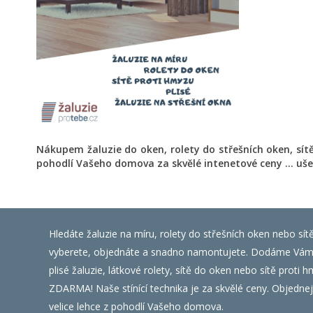
Nákupem žaluzie do oken, rolety do střešních oken, sít
pohodlí Vašeho domova za skvělé intenetové ceny ... uše
Hledáte žaluzie na míru, rolety do střešních oken nebo sít
vyberete, objednáte a snadno namontujete. Dodáme Vám ža
plisé žaluzie, látkové rolety, sítě do oken nebo sítě prot
ZDARMA! Naše stínící technika je za skvělé ceny. Objednejte
velice lehce z pohodlí Vašeho domova.