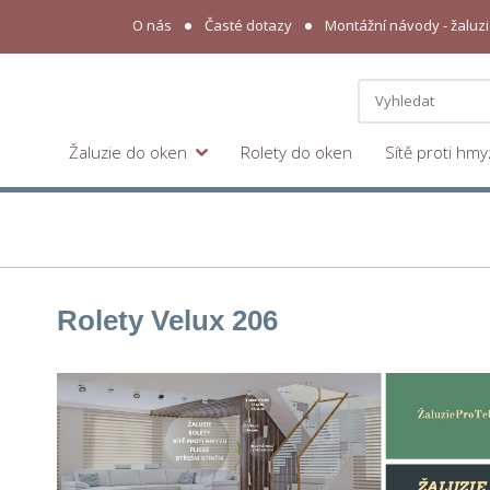
O nás
Časté dotazy
Montážní návody - žaluzie
Žaluzie do oken
Rolety do oken
Sítě proti hm
Rolety Velux 206