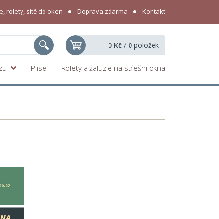
, rolety, sítě do oken
Doprava zdarma
Kontakt
0 Kč
/
0
položek
yzu
Plisé
Rolety a žaluzie na střešní okna