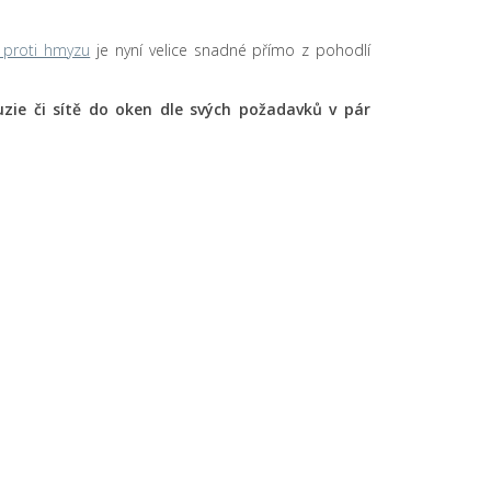
ě proti hmyzu
je nyní velice snadné přímo z pohodlí
aluzie či sítě do oken dle svých požadavků v pár