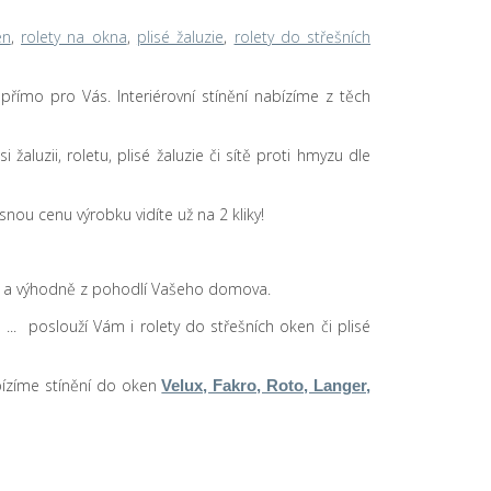
en
,
rolety na okna
,
plisé žaluzie
,
rolety do střešních
u přímo pro Vás. Interiérovní stínění nabízíme z těch
žaluzii, roletu, plisé žaluzie či sítě proti hmyzu dle
nou cenu výrobku vidíte už na 2 kliky!
še a výhodně z pohodlí Vašeho domova.
 ... poslouží Vám i rolety do střešních oken či plisé
abízíme stínění do oken
Velux, Fakro, Roto, Langer,