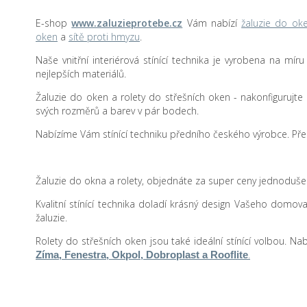
E-shop
www.zaluzieprotebe.cz
Vám nabízí
žaluzie do ok
oken
a
sítě proti hmyzu
.
Naše vnitřní interiérová stínící technika je vyrobena na mír
nejlepších materiálů.
Žaluzie do oken a rolety do střešních oken - nakonfigurujte si 
svých rozměrů a barev v pár bodech.
Nabízíme Vám stínící techniku předního českého výrobce. Přes
Žaluzie do okna a rolety, objednáte za super ceny jednodu
Kvalitní stínící technika doladí krásný design Vašeho domova
žaluzie.
Rolety do střešních oken jsou také ideální stínící volbou. N
.
Zíma, Fenestra, Okpol, Dobroplast a Rooflite