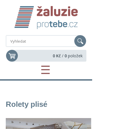
0 Kč
/
0
položek
☰
Rolety plisé