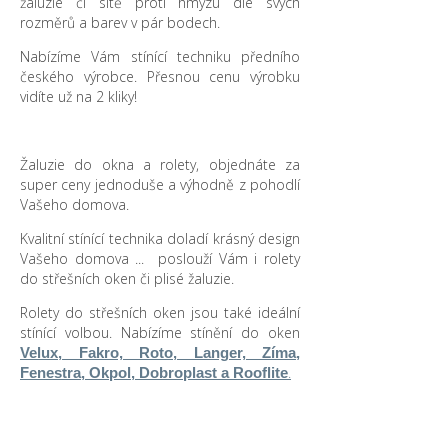
žaluzie či sítě proti hmyzu dle svých
rozměrů a barev v pár bodech.
Nabízíme Vám stínící techniku předního
českého výrobce. Přesnou cenu výrobku
vidíte už na 2 kliky!
Žaluzie do okna a rolety, objednáte za
super ceny jednoduše a výhodně z pohodlí
Vašeho domova.
Kvalitní stínící technika doladí krásný design
Vašeho domova ... poslouží Vám i rolety
do střešních oken či plisé žaluzie.
Rolety do střešních oken jsou také ideální
stínící volbou. Nabízíme stínění do oken
Velux, Fakro, Roto, Langer, Zíma,
.
Fenestra, Okpol, Dobroplast a Rooflite