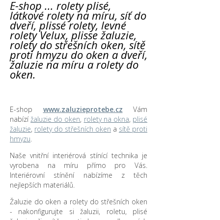
E-shop ... rolety plisé,
látkové rolety na míru, síť do
dveří, plissé rolety, levné
rolety Velux, plisse žaluzie,
rolety do střešních oken, sítě
proti hmyzu do oken a dveří,
žaluzie na míru a rolety do
oken.
E-shop
www.zaluzieprotebe.cz
Vám
nabízí
žaluzie do oken
,
rolety na okna
,
plisé
žaluzie
,
rolety do střešních oken
a
sítě proti
hmyzu
.
Naše vnitřní interiérová stínící technika je
vyrobena na míru přímo pro Vás.
Interiérovní stínění nabízíme z těch
nejlepších materiálů.
Žaluzie do oken a rolety do střešních oken
- nakonfigurujte si žaluzii, roletu, plisé