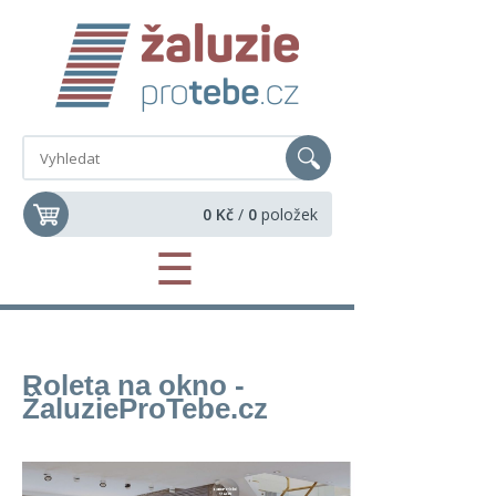
0 Kč
/
0
položek
☰
Roleta na okno -
Žaluzie
ProTebe
.cz