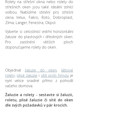
Rolety na střešní okna nebo rolety do
střešních oken jsou také ideální stínící
volbou. Nabízíme stínění pro střešní
okna Velux, Fakro, Roto, Dobroplast,
Zíma, Langer, Fenestra, Okpol.
Vyberte si celostínící vnitřní horizontální
žaluzie do plastových i dřevěných oken.
Pro zastínění větších ploch
doporučujeme rolety do oken.
Objednat
žaluzie do oken
,
látkové
rolety
,
plisé žaluzie
i
sítě proti hmyzu
je
nyní velice snadné přímo z pohodlí
vašeho domova.
Žaluzie a rolety - sestavte si žaluzii,
roletu, plisé žaluzie či sítě do oken
dle svých požadavků v pár krocích.