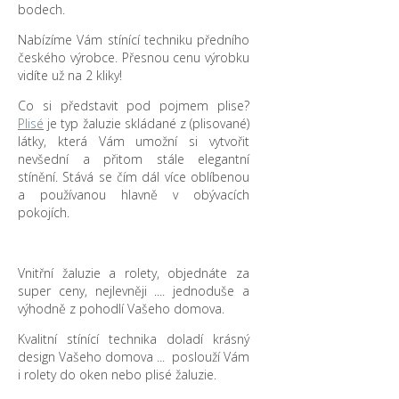
bodech.
Nabízíme Vám stínící techniku předního
českého výrobce. Přesnou cenu výrobku
vidíte už na 2 kliky!
Co si představit pod pojmem plise?
Plisé
je typ žaluzie skládané z (plisované)
látky, která Vám umožní si vytvořit
nevšední a přitom stále elegantní
stínění. Stává se čím dál více oblíbenou
a používanou hlavně v obývacích
pokojích.
Vnitřní žaluzie a rolety, objednáte za
super ceny, nejlevněji .... jednoduše a
výhodně z pohodlí Vašeho domova.
Kvalitní stínící technika doladí krásný
design Vašeho domova ... poslouží Vám
i rolety do oken nebo plisé žaluzie.