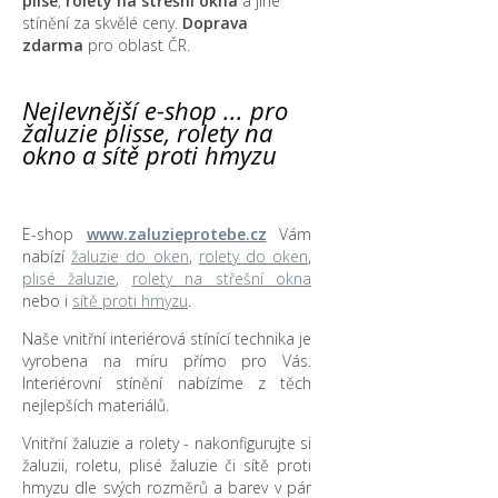
plisé
,
rolety na střešní okna
a jiné
stínění za skvělé ceny.
Doprava
zdarma
pro oblast ČR.
Nejlevnější e-shop ... pro
žaluzie plisse, rolety na
okno a sítě proti hmyzu
E-shop
www.zaluzieprotebe.cz
Vám
nabízí
žaluzie do oken
,
rolety do oken
,
plisé žaluzie
,
rolety na střešní okna
nebo i
sítě proti hmyzu
.
Naše vnitřní interiérová stínící technika je
vyrobena na míru přímo pro Vás.
Interiérovní stínění nabízíme z těch
nejlepších materiálů.
Vnitřní žaluzie a rolety - nakonfigurujte si
žaluzii, roletu, plisé žaluzie či sítě proti
hmyzu dle svých rozměrů a barev v pár