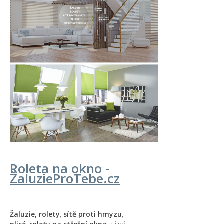
Roleta na okno -
Žaluzie
ProTebe
.cz
Žaluzie, rolety
,
sítě proti hmyzu
,