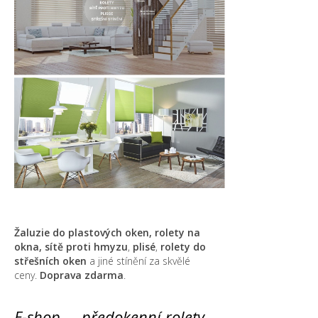
Žaluzie do plastových oken, rolety na
okna,
sítě proti hmyzu
,
plisé
,
rolety do
střešních oken
a jiné stínění za skvělé
ceny.
Doprava zdarma
.
E-shop ... předokenní rolety