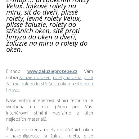
Velux, látkové rolety na
míru, síť do dveří, plissé
rolety, levné rolety Velux,
plisse žaluzie, rolety do
střešních oken, sítě proti
hmyzu do oken a dveří,
žaluzie na míru a rolety do
oken.
E-shop
www.zaluzieprotebe.cz
Vám
nabízí
žaluzie do oken
,
rolety na okna
,
plisé
žaluzie
,
rolety do střešních oken
a
sítě proti
hmyzu
.
Naše vnitřní interiérová stínící technika je
vyrobena na míru přímo pro Vás.
Interiérovní stínění nabízíme z těch
nejlepších materiálů.
Žaluzie do oken a rolety do střešních oken
- nakonfigurujte si žaluzii, roletu, plisé