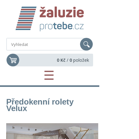
0 Kč
/
0
položek
☰
Předokenní rolety
Velux