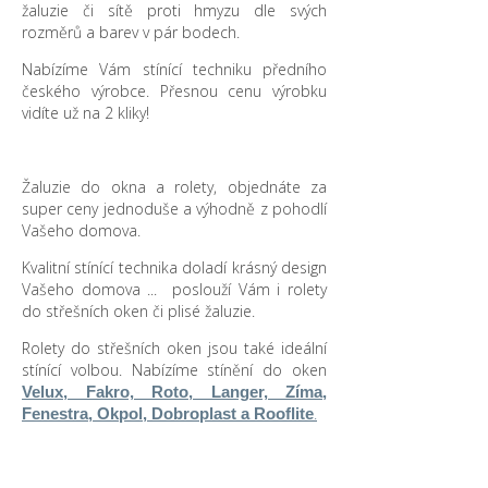
žaluzie či sítě proti hmyzu dle svých
rozměrů a barev v pár bodech.
Nabízíme Vám stínící techniku předního
českého výrobce. Přesnou cenu výrobku
vidíte už na 2 kliky!
Žaluzie do okna a rolety, objednáte za
super ceny jednoduše a výhodně z pohodlí
Vašeho domova.
Kvalitní stínící technika doladí krásný design
Vašeho domova ... poslouží Vám i rolety
do střešních oken či plisé žaluzie.
Rolety do střešních oken jsou také ideální
stínící volbou. Nabízíme stínění do oken
Velux, Fakro, Roto, Langer, Zíma,
.
Fenestra, Okpol, Dobroplast a Rooflite