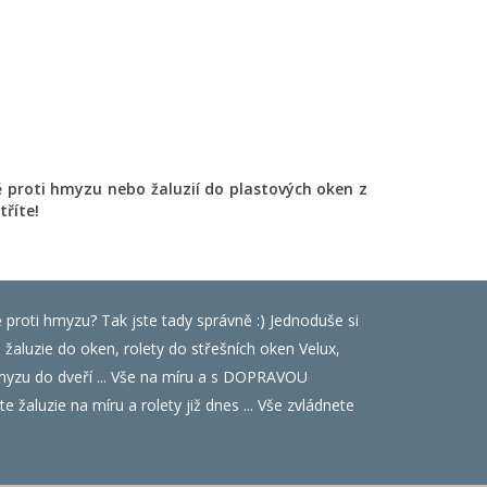
ě proti hmyzu nebo žaluzií do plastových oken z
tříte!
ě proti hmyzu? Tak jste tady správně :) Jednoduše si
luzie do oken, rolety do střešních oken Velux,
i hmyzu do dveří ... Vše na míru a s DOPRAVOU
 žaluzie na míru a rolety již dnes ... Vše zvládnete