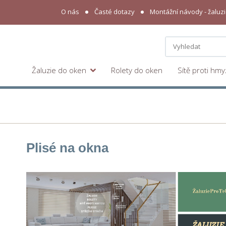
O nás
Časté dotazy
Montážní návody - žaluzie
Žaluzie do oken
Rolety do oken
Sítě proti hm
Plisé na okna