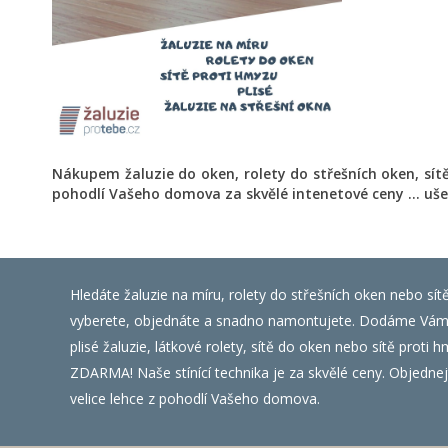
Nákupem žaluzie do oken, rolety do střešních oken, sít
pohodlí Vašeho domova za skvělé intenetové ceny ... uše
Hledáte žaluzie na míru, rolety do střešních oken nebo sít
vyberete, objednáte a snadno namontujete. Dodáme Vám ža
plisé žaluzie, látkové rolety, sítě do oken nebo sítě prot
ZDARMA! Naše stínící technika je za skvělé ceny. Objednejte
velice lehce z pohodlí Vašeho domova.