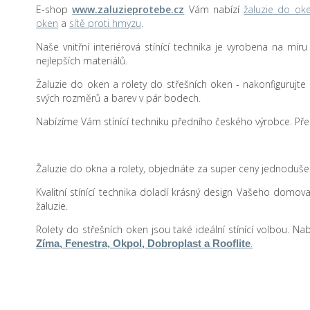
E-shop
www.zaluzieprotebe.cz
Vám nabízí
žaluzie do ok
oken
a
sítě proti hmyzu
.
Naše vnitřní interiérová stínící technika je vyrobena na mír
nejlepších materiálů.
Žaluzie do oken a rolety do střešních oken - nakonfigurujte si 
svých rozměrů a barev v pár bodech.
Nabízíme Vám stínící techniku předního českého výrobce. Přes
Žaluzie do okna a rolety, objednáte za super ceny jednodu
Kvalitní stínící technika doladí krásný design Vašeho domova
žaluzie.
Rolety do střešních oken jsou také ideální stínící volbou. N
.
Zíma, Fenestra, Okpol, Dobroplast a Rooflite