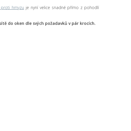
ě proti hmyzu
je nyní velice snadné přímo z pohodlí
či sítě do oken dle svých požadavků v pár krocích.