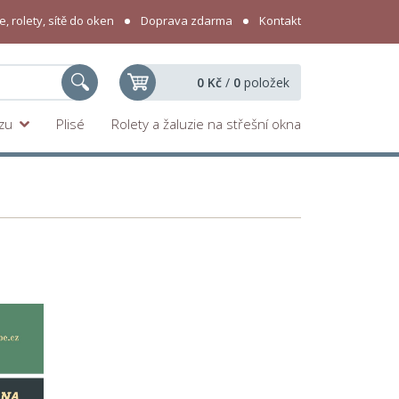
, rolety, sítě do oken
Doprava zdarma
Kontakt
0 Kč
/
0
položek
yzu
Plisé
Rolety a žaluzie na střešní okna