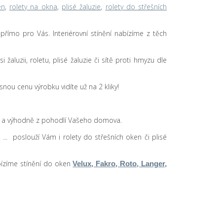
en
,
rolety na okna
,
plisé žaluzie
,
rolety do střešních
u přímo pro Vás. Interiérovní stínění nabízíme z těch
žaluzii, roletu, plisé žaluzie či sítě proti hmyzu dle
nou cenu výrobku vidíte už na 2 kliky!
še a výhodně z pohodlí Vašeho domova.
 ... poslouží Vám i rolety do střešních oken či plisé
abízíme stínění do oken
Velux, Fakro, Roto, Langer,