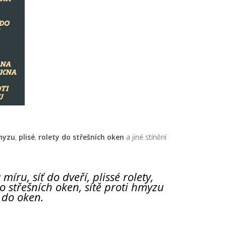
hmyzu
,
plisé
,
rolety do střešních oken
a jiné stínění
míru, síť do dveří, plissé rolety,
 do střešních oken, sítě proti hmyzu
y do oken.