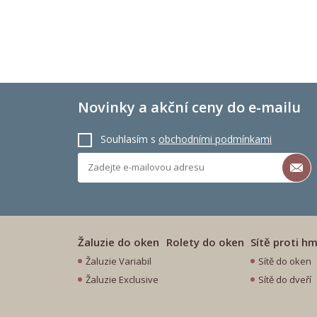
Novinky a akční ceny do e-mailu
Souhlasím s
obchodními podmínkami
Žaluzie do oken
Rolety do oken
Sítě proti h
Žaluzie Variabil
Sítě do oken
Žaluzie Exclusive
Sítě do dveří