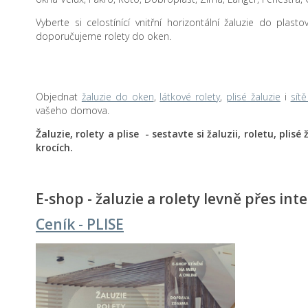
Vyberte si celostínící vnitřní horizontální žaluzie do plas
doporučujeme rolety do oken.
Objednat
žaluzie do oken
,
látkové rolety
,
plisé žaluzie
i
sít
vašeho domova.
Žaluzie, rolety a plise - sestavte si žaluzii, roletu, plis
krocích.
E-shop - žaluzie a rolety levně přes int
Ceník - PLISE