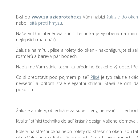
E-shop
www.zaluzieprotebe.cz
Vám nabízí
žaluzie do oke
nebo i
sítě proti hmyzu
.
Naše vnitřní interiérová stínící technika je vyrobena na mír
nejlepších materiálů.
Žaluzie na míru , plise a rolety do oken - nakonfigurujte si žalu
rozměrů a barev v pár bodech.
Nabízíme Vám stínící techniku předního českého výrobce. Přes
Co si představit pod pojmem plise?
Plisé
je typ žaluzie sklá
nevšední a přitom stále elegantní stínění. Stává se čím d
pokojích.
Žaluzie a rolety, objednáte za super ceny, nejlevněji .... je
Kvalitní stínící technika doladí krásný design Vašeho domova .
Rolety na střešní okna nebo rolety do střešních oken jsou také
okna Velux, Fakro, Roto, Dobroplast, Zíma, Langer, Fenestra, 