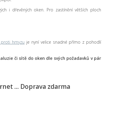
tových i dřevěných oken. Pro zastínění větších ploch
ě proti hmyzu
je nyní velice snadné přímo z pohodlí
é žaluzie či sítě do oken dle svých požadavků v pár
ernet ... Doprava zdarma