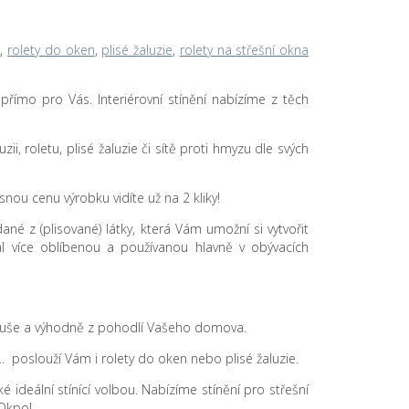
n
,
rolety do oken
,
plisé žaluzie
,
rolety na střešní okna
u přímo pro Vás. Interiérovní stínění nabízíme z těch
zii, roletu, plisé žaluzie či sítě proti hmyzu dle svých
nou cenu výrobku vidíte už na 2 kliky!
dané z (plisované) látky, která Vám umožní si vytvořit
ál více oblíbenou a používanou hlavně v obývacích
dnoduše a výhodně z pohodlí Vašeho domova.
.. poslouží Vám i rolety do oken nebo plisé žaluzie.
 ideální stínící volbou. Nabízíme stínění pro střešní
Okpol.