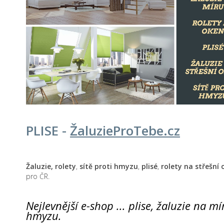
PLISE -
Žaluzie
ProTebe
.cz
Žaluzie, rolety
,
sítě proti hmyzu
,
plisé
,
rolety na střešní
pro ČR.
Nejlevnější e-shop ... plise, žaluzie na mí
hmyzu.