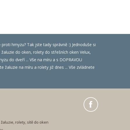
ě proti hmyzu? Tak jste tady správně :) Jednoduše si
luzie do oken, rolety do střešních oken Velux,
i hmyzu do dveří ... Vše na míru a s DOPRAVOU
 žaluzie na míru a rolety již dnes ... Vše zvládnete
žaluzie, rolety, sítě do oken
ky