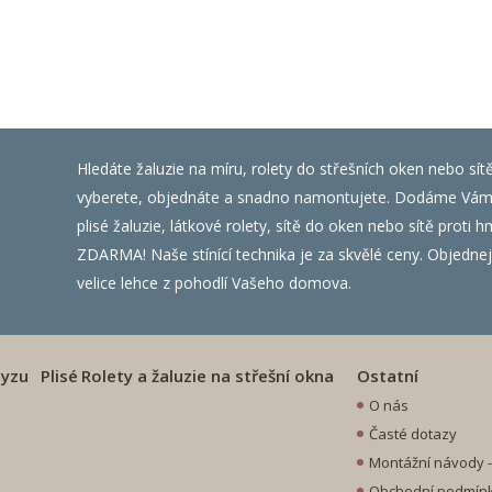
Hledáte žaluzie na míru, rolety do střešních oken nebo sít
vyberete, objednáte a snadno namontujete. Dodáme Vám ža
plisé žaluzie, látkové rolety, sítě do oken nebo sítě prot
ZDARMA! Naše stínící technika je za skvělé ceny. Objednejte
velice lehce z pohodlí Vašeho domova.
myzu
Plisé
Rolety a žaluzie na střešní okna
Ostatní
O nás
Časté dotazy
Montážní návody - 
Obchodní podmín