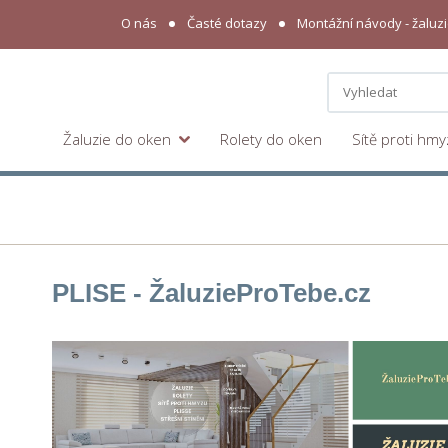
O nás
Časté dotazy
Montážní návody - žaluzie
Žaluzie do oken
Rolety do oken
Sítě proti hm
PLISE - Žaluzie
ProTebe
.cz