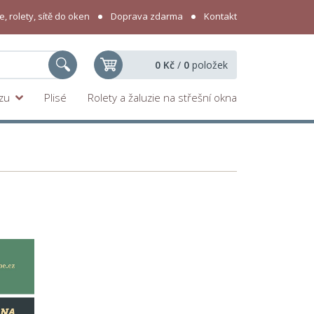
, rolety, sítě do oken
Doprava zdarma
Kontakt
0 Kč
/
0
položek
yzu
Plisé
Rolety a žaluzie na střešní okna