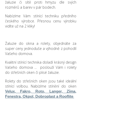
žaluzie či sítě proti hmyzu dle svých
rozměrů a barev v pár bodech.
Nabízíme Vám stínící techniku předního
českého výrobce. Přesnou cenu výrobku
vidíte už na 2 kliky!
Žaluzie do okna a rolety, objednáte za
super ceny jednoduše a výhodně z pohodlí
Vašeho domova.
Kvalitní stínící technika doladí krásný design
Vašeho domova ... poslouží Vám i rolety
do střešních oken či plisé žaluzie.
Rolety do střešních oken jsou také ideální
stínící volbou. Nabízíme stínění do oken
Velux, Fakro, Roto, Langer, Zíma,
.
Fenestra, Okpol, Dobroplast a Rooflite