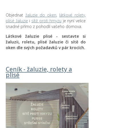
Objednat
žaluzie do oken
,
látkové rolety
,
plisé žaluzie
i
sítě proti hmyzu
je nyní velice
snadné přímo z pohodlí vašeho domova.
Látkové žaluzie plisé - sestavte si
žaluzii, roletu, plisé žaluzie či sítě do
oken dle svých požadavků v pár krocích.
Ceník - žaluzie, rolety a
plisé