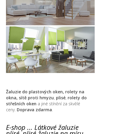
Žaluzie do plastových oken, rolety na
okna,
sítě proti hmyzu
,
plisé
,
rolety do
střešních oken
a jiné stínění za skvělé
ceny.
Doprava zdarma
.
E-shop ... Látkové žaluzie
plisé, plisé žaluzie na míru,