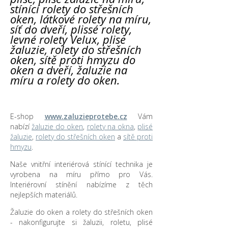
stínící rolety do střešních
oken, látkové rolety na míru,
síť do dveří, plissé rolety,
levné rolety Velux, plise
žaluzie, rolety do střešních
oken, sítě proti hmyzu do
oken a dveří, žaluzie na
míru a rolety do oken.
E-shop
www.zaluzieprotebe.cz
Vám
nabízí
žaluzie do oken
,
rolety na okna
,
plisé
žaluzie
,
rolety do střešních oken
a
sítě proti
hmyzu
.
Naše vnitřní interiérová stínící technika je
vyrobena na míru přímo pro Vás.
Interiérovní stínění nabízíme z těch
nejlepších materiálů.
Žaluzie do oken a rolety do střešních oken
- nakonfigurujte si žaluzii, roletu, plisé