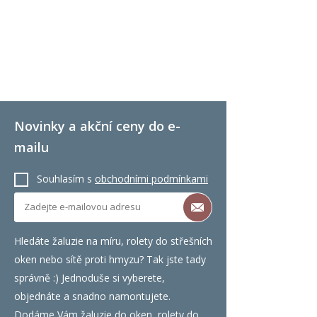
Novinky a akční ceny do e-
mailu
Souhlasím s
obchodními podmínkami
Hledáte žaluzie na míru, rolety do střešních
oken nebo sítě proti hmyzu? Tak jste tady
správně :) Jednoduše si vyberete,
objednáte a snadno namontujete.
Dodáme Vám žaluzie do oken, rolety do