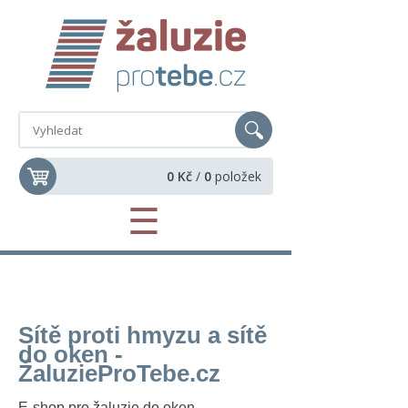
0 Kč
/
0
položek
☰
Sítě proti hmyzu a sítě
do oken -
Žaluzie
ProTebe
.cz
E-shop pro žaluzie do oken