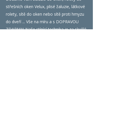
střešních oken Velux, plisé žaluzie, látkové
rolety, sítě do oken nebo sítě proti hmyzu
do dveří ... Vše na míru a s DOPRAVOU
ZDARMA! Naše stínící technika je za skvělé
ceny. Objednejte žaluzie na míru a rolety
již dnes ... Vše zvládnete velice lehce z
pohodlí Vašeho domova.
Ostatní
O nás
Časté dotazy
Montážní návody - žaluzie, rolety, sítě do oken
Obchodní podmínky
Ochrana osobních údajů - GDPR
Kontakt