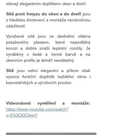
stávají elegantním doplňkem oken a dveří.
Sítě proti hmyzu do oken a do dveří
jsou
z hlediska zhotovení a montáže nenáročnou
záležitostí.
Vyrobené sítě jsou ze skelného vlákna
potaženého plastem, které nepodléhá
korozi a dobře snáší teplotní rozdíly. Je
vyráběny v šedé a černé barvě a na
okenním profilu je téměř neviditelný.
Sítě
jsou velmi elegantní a přitom však
vysoce funkční doplněk každého okna i
kancelářských a výrobních prostor.
Videonávod vyměření a montáže:
https://www.youtube.com/watch?
v=FAJjODCfewY