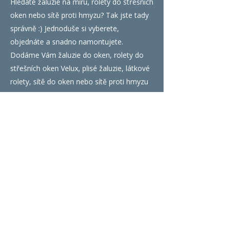
Hledáte žaluzie na míru, rolety do střešních
oken nebo sítě proti hmyzu? Tak jste tady
správně :) Jednoduše si vyberete,
objednáte a snadno namontujete.
Dodáme Vám žaluzie do oken, rolety do
střešních oken Velux, plisé žaluzie, látkové
rolety, sítě do oken nebo sítě proti hmyzu
do dveří ... Vše na míru a s DOPRAVOU
ZDARMA! Naše stínící technika je za skvělé
ceny. Objednejte žaluzie na míru a rolety
již dnes ... Vše zvládnete velice lehce z
pohodlí Vašeho domova.
Ostatní
O nás
Časté dotazy